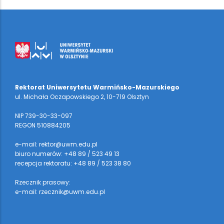
Rektorat Uniwersytetu Warmińsko-Mazurskiego
ul. Michała Oczapowskiego 2, 10-719 Olsztyn
NIP 739-30-33-097
REGON 510884205
e-mail: rektor@uwm.edu.pl
biuro numerów: +48 89 / 523 49 13
recepcja rektoratu: +48 89 / 523 38 80
Rzecznik prasowy:
e-mail: rzecznik@uwm.edu.pl