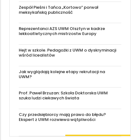
Zespół Pieśni i Tańca „Kortowo” porwał
meksykańską publiczność
Reprezentanci AZS UWM Olsztyn w kadrze
lekkoatletycznych mistrzostw Europy
Hejt w szkole. Pedagożki z UWM o dyskryminacji
wśród licealistów
Jak wyglądają kolejne etapy rekrutacji na
UWM?
Prof. Paweł Brzuzan: Szkoła Doktorska UWM
szuka ludzi ciekawych świata
Czy przedsiębiorcy mają prawo do błędu?
Ekspert z UWM rozwiewa wątpliwości