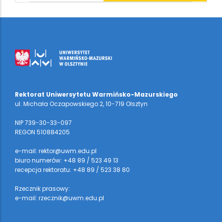
Rektorat Uniwersytetu Warmińsko-Mazurskiego
ul. Michała Oczapowskiego 2, 10-719 Olsztyn
NIP 739-30-33-097
REGON 510884205
e-mail: rektor@uwm.edu.pl
biuro numerów: +48 89 / 523 49 13
recepcja rektoratu: +48 89 / 523 38 80
Rzecznik prasowy:
e-mail: rzecznik@uwm.edu.pl