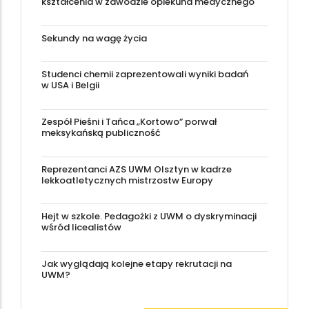
kształcenia w zawodzie opiekuna medycznego
Sekundy na wagę życia
Studenci chemii zaprezentowali wyniki badań
w USA i Belgii
Zespół Pieśni i Tańca „Kortowo” porwał
meksykańską publiczność
Reprezentanci AZS UWM Olsztyn w kadrze
lekkoatletycznych mistrzostw Europy
Hejt w szkole. Pedagożki z UWM o dyskryminacji
wśród licealistów
Jak wyglądają kolejne etapy rekrutacji na
UWM?