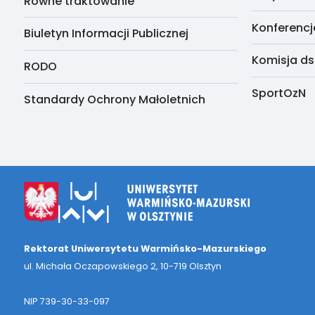
Równe traktowanie
Konferencj
Biuletyn Informacji Publicznej
Komisja ds
RODO
SportOzN
Standardy Ochrony Małoletnich
Rektorat Uniwersytetu Warmińsko-Mazurskiego
ul. Michała Oczapowskiego 2, 10-719 Olsztyn
NIP 739-30-33-097