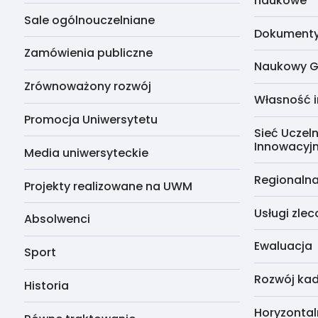
naukowe
Sale ogólnouczelniane
Dokumenty 
Zamówienia publiczne
Naukowy G
Zrównoważony rozwój
Własność i
Promocja Uniwersytetu
Sieć Uczeln
Innowacyj
Media uniwersyteckie
Regionalna
Projekty realizowane na UWM
Usługi zle
Absolwenci
Ewaluacja
Sport
Rozwój kad
Historia
Horyzontal