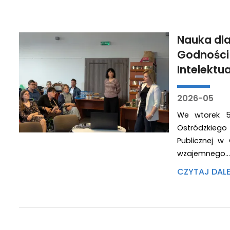
Nauka dla
Godności
Intelektu
2026-05
We wtorek 5
Ostródzkieg
Publicznej w 
wzajemnego…
CZYTAJ DAL