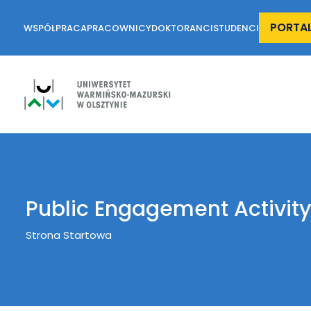
PORTA
WSPÓŁPRACA
PRACOWNICY
DOKTORANCI
STUDENCI
Public Engagement Activity
Breadcrumb
Strona Startowa