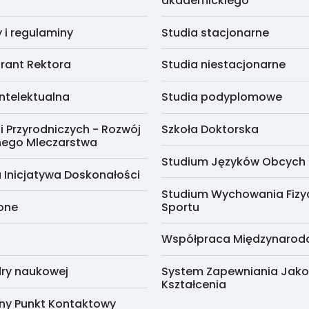
akademickiego
i regulaminy
Studia stacjonarne
rant Rektora
Studia niestacjonarne
ntelektualna
Studia podyplomowe
i Przyrodniczych - Rozwój
Szkoła Doktorska
nego Mleczarstwa
Studium Języków Obcych
 Inicjatywa Doskonałości
Studium Wychowania Fizy
cone
Sportu
Współpraca Międzynaro
ry naukowej
System Zapewniania Jako
Kształcenia
ny Punkt Kontaktowy