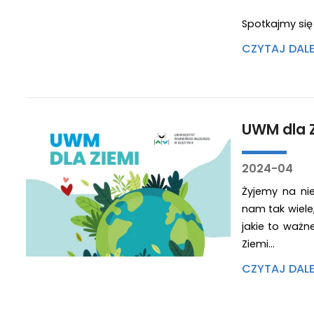
Spotkajmy się 
CZYTAJ DAL
UWM dla 
2024-04
Żyjemy na ni
nam tak wiel
jakie to waż
Ziemi…
CZYTAJ DAL