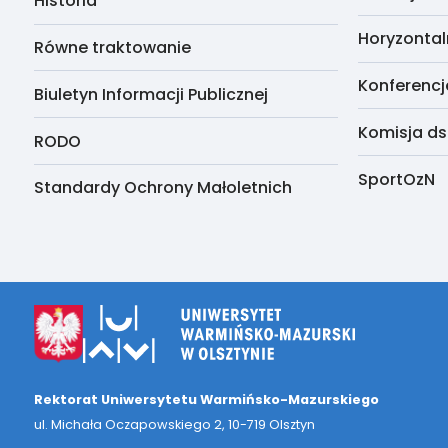
Historia
Horyzontal
Równe traktowanie
Konferencj
Biuletyn Informacji Publicznej
Komisja ds
RODO
SportOzN
Standardy Ochrony Małoletnich
Rektorat Uniwersytetu Warmińsko-Mazurskiego
ul. Michała Oczapowskiego 2, 10-719 Olsztyn