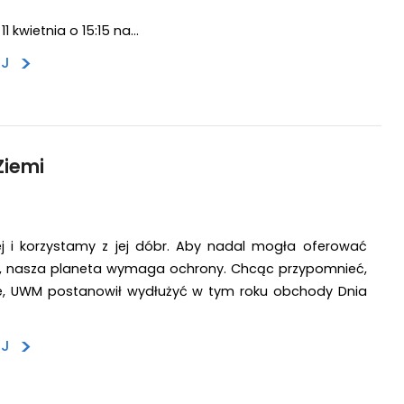
11 kwietnia o 15:15 na…
>
EJ
Ziemi
ej i korzystamy z jej dóbr. Aby nadal mogła oferować
e, nasza planeta wymaga ochrony. Chcąc przypomnieć,
ne, UWM postanowił wydłużyć w tym roku obchody Dnia
>
EJ