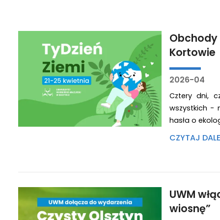
Obchody 
Kortowie
2026-04
Cztery dni, 
wszystkich - 
hasła o ekolog
CZYTAJ DAL
UWM włącz
wiosnę”