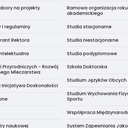
abory na projekty
Ramowa organizacja roku
akademickiego
i regulaminy
Studia stacjonarne
rant Rektora
Studia niestacjonarne
ntelektualna
Studia podyplomowe
i Przyrodniczych - Rozwój
Szkoła Doktorska
nego Mleczarstwa
Studium Języków Obcych
 Inicjatywa Doskonałości
Studium Wychowania Fizy
cone
Sportu
Współpraca Międzynaro
ry naukowej
System Zapewniania Jako