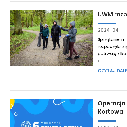
UWM rozp
2024-04
Sprzątaniem 
rozpoczęło s
potrwają kilka
o…
CZYTAJ DAL
Operacja 
Kortowa