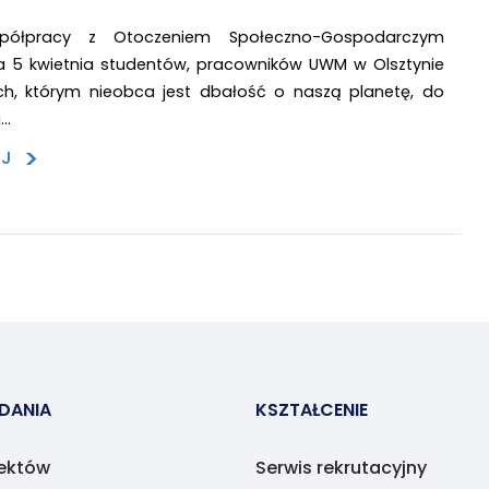
półpracy z Otoczeniem Społeczno-Gospodarczym
 5 kwietnia studentów, pracowników UWM w Olsztynie
ich, którym nieobca jest dbałość o naszą planetę, do
i…
>
EJ
ADANIA
KSZTAŁCENIE
jektów
Serwis rekrutacyjny