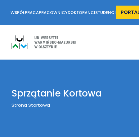
PORTA
WSPÓŁPRACA
PRACOWNICY
DOKTORANCI
STUDENCI
Sprzątanie Kortowa
Breadcrumb
Strona Startowa