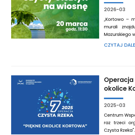
2026-03
„Kortowo – m
murali znaj
Mazurskiego w 
CZYTAJ DAL
Operacja
okolice K
2025-03
Centrum Wspó
raz trzeci o
Czysta Rzeka".