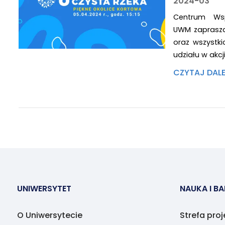
2024-03
Centrum Ws
UWM zaprasza
oraz wszystk
udziału w akcj
CZYTAJ DAL
UNIWERSYTET
NAUKA I B
O Uniwersytecie
Strefa pro