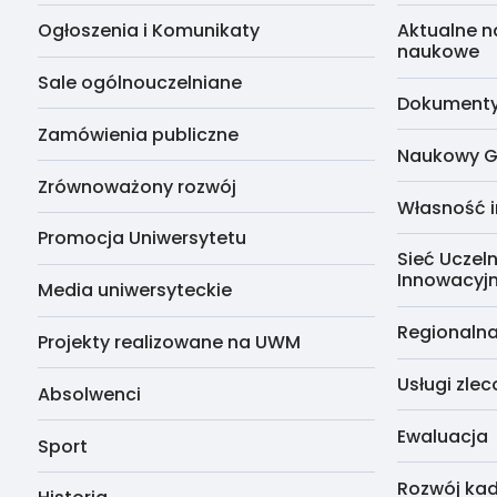
Ogłoszenia i Komunikaty
Aktualne n
naukowe
Sale ogólnouczelniane
Dokumenty 
Zamówienia publiczne
Naukowy G
Zrównoważony rozwój
Własność i
Promocja Uniwersytetu
Sieć Uczeln
Innowacyj
Media uniwersyteckie
Regionalna
Projekty realizowane na UWM
Usługi zle
Absolwenci
Ewaluacja
Sport
Rozwój kad