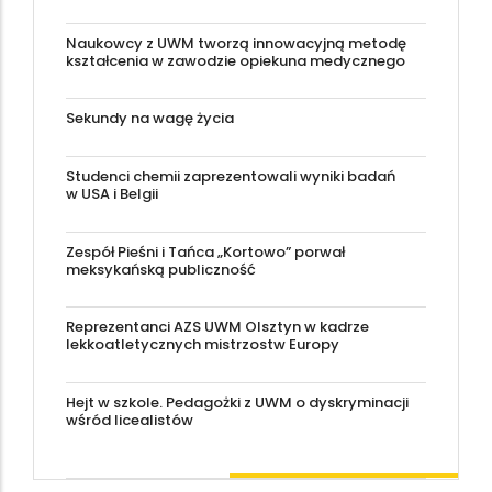
Naukowcy z UWM tworzą innowacyjną metodę
kształcenia w zawodzie opiekuna medycznego
Sekundy na wagę życia
Studenci chemii zaprezentowali wyniki badań
w USA i Belgii
Zespół Pieśni i Tańca „Kortowo” porwał
meksykańską publiczność
Reprezentanci AZS UWM Olsztyn w kadrze
lekkoatletycznych mistrzostw Europy
Hejt w szkole. Pedagożki z UWM o dyskryminacji
wśród licealistów