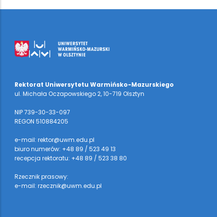
Rektorat Uniwersytetu Warmińsko-Mazurskiego
ul. Michała Oczapowskiego 2, 10-719 Olsztyn
NIP 739-30-33-097
REGON 510884205
e-mail: rektor@uwm.edu.pl
biuro numerów: +48 89 / 523 49 13
recepcja rektoratu: +48 89 / 523 38 80
Rzecznik prasowy:
e-mail: rzecznik@uwm.edu.pl