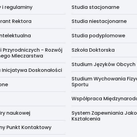
i regulaminy
Studia stacjonarne
rant Rektora
Studia niestacjonarne
ntelektualna
Studia podyplomowe
i Przyrodniczych - Rozwój
Szkoła Doktorska
nego Mleczarstwa
Studium Języków Obcych
 Inicjatywa Doskonałości
Studium Wychowania Fizy
cone
Sportu
Współpraca Międzynaro
ry naukowej
System Zapewniania Jako
Kształcenia
ny Punkt Kontaktowy