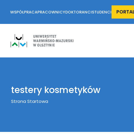
PORTA
WSPÓŁPRACA
PRACOWNICY
DOKTORANCI
STUDENCI
testery kosmetyków
Breadcrumb
Strona Startowa