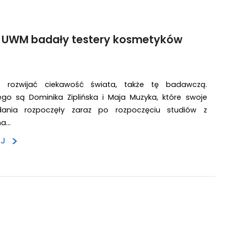
i UWM badały testery kosmetyków
 rozwijać ciekawość świata, także tę badawczą.
ego są Dominika Ziplińska i Maja Muzyka, które swoje
dania rozpoczęły zaraz po rozpoczęciu studiów z
na…
>
EJ