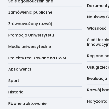
Sale ogólnouczelniane
Dokumenty 
Zamówienia publiczne
Naukowy G
Zrównoważony rozwój
Własność i
Promocja Uniwersytetu
Sieć Uczeln
Innowacyj
Media uniwersyteckie
Regionalna
Projekty realizowane na UWM
Usługi zle
Absolwenci
Ewaluacja
Sport
Rozwój kad
Historia
Horyzontal
Równe traktowanie