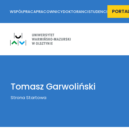
PORTA
WSPÓŁPRACA
PRACOWNICY
DOKTORANCI
STUDENCI
Tomasz Garwoliński
Breadcrumb
Strona Startowa