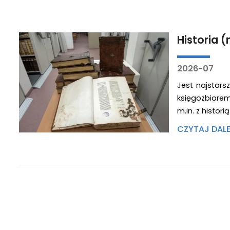
Historia 
2026-07
Jest najstars
księgozbiore
m.in. z histor
CZYTAJ DAL