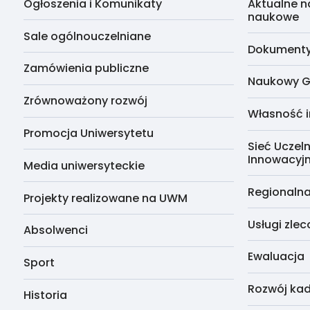
Ogłoszenia i Komunikaty
Aktualne n
naukowe
Sale ogólnouczelniane
Dokumenty 
Zamówienia publiczne
Naukowy G
Zrównoważony rozwój
Własność i
Promocja Uniwersytetu
Sieć Uczeln
Innowacyj
Media uniwersyteckie
Regionalna
Projekty realizowane na UWM
Usługi zle
Absolwenci
Ewaluacja
Sport
Rozwój kad
Historia