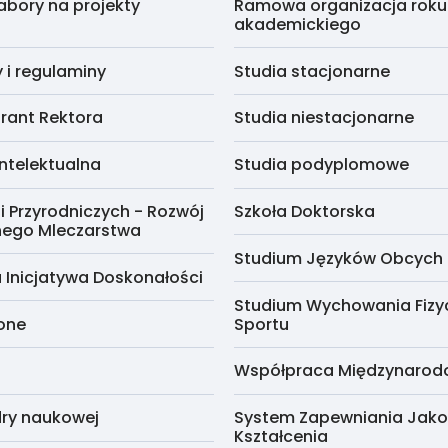
abory na projekty
Ramowa organizacja roku
akademickiego
i regulaminy
Studia stacjonarne
rant Rektora
Studia niestacjonarne
ntelektualna
Studia podyplomowe
i Przyrodniczych - Rozwój
Szkoła Doktorska
nego Mleczarstwa
Studium Języków Obcych
 Inicjatywa Doskonałości
Studium Wychowania Fizy
cone
Sportu
Współpraca Międzynaro
ry naukowej
System Zapewniania Jako
Kształcenia