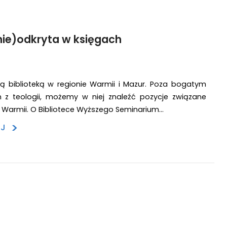
(nie)odkryta w księgach
zą biblioteką w regionie Warmii i Mazur. Poza bogatym
m z teologii, możemy w niej znaleźć pozycje związane
ią Warmii. O Bibliotece Wyższego Seminarium…
>
EJ