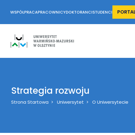
PORTA
WSPÓŁPRACA
PRACOWNICY
DOKTORANCI
STUDENCI
Strategia rozwoju
Breadcrumb
Strona Startowa
Uniwersytet
O Uniwersytecie