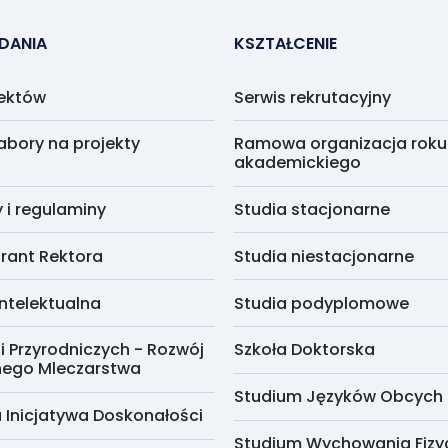
ADANIA
KSZTAŁCENIE
jektów
Serwis rekrutacyjny
abory na projekty
Ramowa organizacja roku
akademickiego
i regulaminy
Studia stacjonarne
rant Rektora
Studia niestacjonarne
ntelektualna
Studia podyplomowe
i Przyrodniczych - Rozwój
Szkoła Doktorska
nego Mleczarstwa
Studium Języków Obcych
 Inicjatywa Doskonałości
Studium Wychowania Fizy