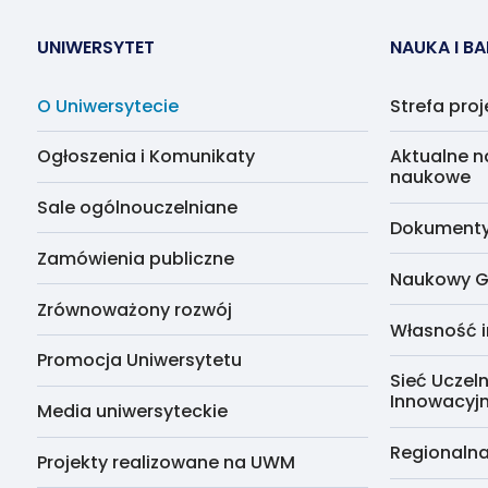
UNIWERSYTET
NAUKA I B
O Uniwersytecie
Strefa pro
Ogłoszenia i Komunikaty
Aktualne n
naukowe
Sale ogólnouczelniane
Dokumenty 
Zamówienia publiczne
Naukowy G
Zrównoważony rozwój
Własność i
Promocja Uniwersytetu
Sieć Uczeln
Innowacyj
Media uniwersyteckie
Regionalna
Projekty realizowane na UWM