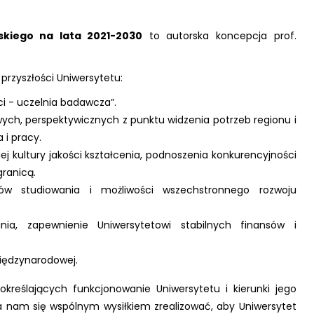
skiego na lata 2021-2030
to autorska koncepcja prof.
 przyszłości Uniwersytetu:
ci - uczelnia badawcza”.
ch, perspektywicznych z punktu widzenia potrzeb regionu i
 i pracy.
j kultury jakości kształcenia, podnoszenia konkurencyjności
granicą.
ków studiowania i możliwości wszechstronnego rozwoju
a, zapewnienie Uniwersytetowi stabilnych finansów i
międzynarodowej.
kreślających funkcjonowanie Uniwersytetu i kierunki jego
da nam się wspólnym wysiłkiem zrealizować, aby Uniwersytet