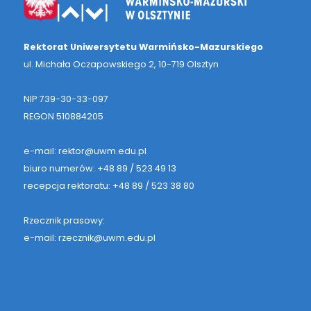
Rektorat Uniwersytetu Warmińsko-Mazurskiego
ul. Michała Oczapowskiego 2, 10-719 Olsztyn
NIP 739-30-33-097
REGON 510884205
e-mail: rektor@uwm.edu.pl
biuro numerów: +48 89 / 523 49 13
recepcja rektoratu: +48 89 / 523 38 80
Rzecznik prasowy:
e-mail: rzecznik@uwm.edu.pl