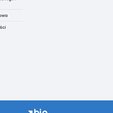
dowa
ści