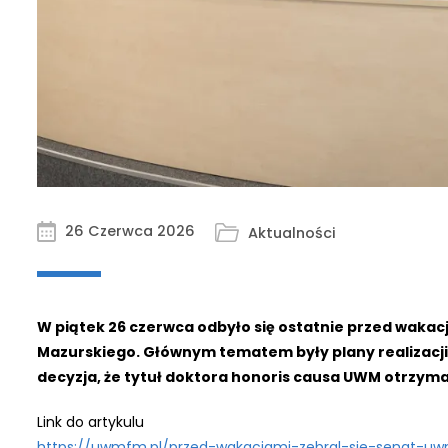
26 Czerwca 2026
Aktualności
W piątek 26 czerwca odbyło się ostatnie przed waka
Mazurskiego. Głównym tematem były plany realizacji s
decyzja, że tytuł doktora honoris causa UWM otrzyma 
Link do artykulu
https://uwmfm.pl/przed-wakacjami-zebral-sie-senat-u