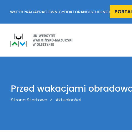
PORTA
WSPÓŁPRACA
PRACOWNICY
DOKTORANCI
STUDENCI
Przed wakacjami obradow
Breadcrumb
Strona Startowa
Aktualności