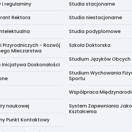
i regulaminy
Studia stacjonarne
rant Rektora
Studia niestacjonarne
ntelektualna
Studia podyplomowe
i Przyrodniczych - Rozwój
Szkoła Doktorska
nego Mleczarstwa
Studium Języków Obcych
 Inicjatywa Doskonałości
Studium Wychowania Fizy
cone
Sportu
Współpraca Międzynaro
ry naukowej
System Zapewniania Jako
Kształcenia
ny Punkt Kontaktowy