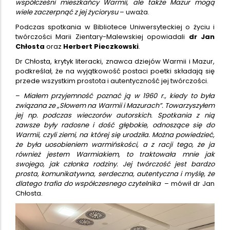
współcześni mieszkańcy Warmii, ale także Mazur mogą
wiele zaczerpnąć z jej życiorysu
– uważa.
Podczas spotkania w Bibliotece Uniwersyteckiej o życiu i
twórczości Marii Zientary-Malewskiej opowiadali
dr Jan
Chłosta
oraz
Herbert Pieczkowski
.
Dr Chłosta, krytyk literacki, znawca dziejów Warmii i Mazur,
podkreślał, że na wyjątkowość postaci poetki składają się
przede wszystkim prostota i autentyczność jej twórczości.
–
Miałem przyjemność poznać ją w 1960 r., kiedy to była
związana ze
„
Słowem na Warmii i Mazurach”. Towarzyszyłem
jej np. podczas wieczorów autorskich. Spotkania z nią
zawsze były radosne i dość głębokie, odnoszące się do
Warmii, czyli ziemi, na której się urodziła. Można powiedzieć,
że była uosobieniem warmińskości, a z racji tego, że ja
również jestem Warmiakiem, to traktowała mnie jak
swojego, jak członka rodziny. Jej twórczość jest bardzo
prosta, komunikatywna, serdeczna, autentyczna i myślę, że
dlatego trafia do współczesnego czytelnika
– mówił dr Jan
Chłosta.