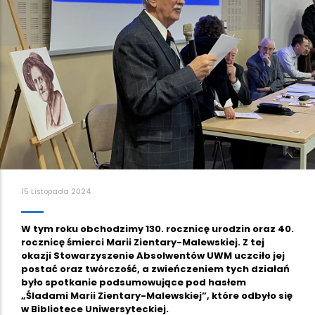
15 Listopada 2024
W tym roku obchodzimy 130. rocznicę urodzin oraz 40.
rocznicę śmierci Marii Zientary-Malewskiej. Z tej
okazji Stowarzyszenie Absolwentów UWM uczciło jej
postać oraz twórczość, a zwieńczeniem tych działań
było spotkanie podsumowujące pod hasłem
„Śladami Marii Zientary-Malewskiej”, które odbyło się
w Bibliotece Uniwersyteckiej.