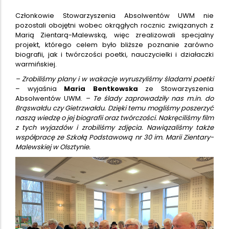
Członkowie Stowarzyszenia Absolwentów UWM nie
pozostali obojętni wobec okrągłych rocznic związanych z
Marią Zientarą-Malewską, więc zrealizowali specjalny
projekt, którego celem było bliższe poznanie zarówno
biografii, jak i twórczości poetki, nauczycielki i działaczki
warmińskiej.
– Zrobiliśmy plany i w wakacje wyruszyliśmy śladami poetki
– wyjaśnia
Maria Bentkowska
ze Stowarzyszenia
Absolwentów UWM.
– Te ślady zaprowadziły nas m.in. do
Brąswałdu czy Gietrzwałdu. Dzięki temu mogliśmy poszerzyć
naszą wiedzę o jej biografii oraz twórczości. Nakręciliśmy film
z tych wyjazdów i zrobiliśmy zdjęcia. Nawiązaliśmy także
współpracę ze Szkołą Podstawową nr 30 im. Marii Zientary-
Malewskiej w Olsztynie.