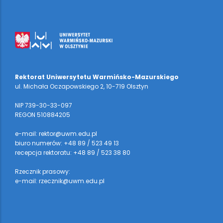
Rektorat Uniwersytetu Warmińsko-Mazurskiego
ul. Michała Oczapowskiego 2, 10-719 Olsztyn
NIP 739-30-33-097
REGON 510884205
e-mail: rektor@uwm.edu.pl
biuro numerów: +48 89 / 523 49 13
recepcja rektoratu: +48 89 / 523 38 80
Rzecznik prasowy:
e-mail: rzecznik@uwm.edu.pl