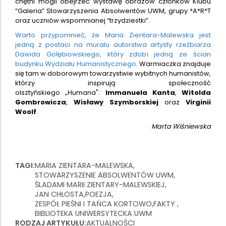
chętni mogli obejrzeć wystawę obrazów członków Klubu
“Galeria” Stowarzyszenia Absolwentów UWM, grupy *A*R*T
oraz uczniów wspomnianej “trzydziestki”.
Warto przypomnieć, że Maria Zientara-Malewska jest
jedną z postaci na muralu autorstwa artysty rzeźbiarza
Dawida Gołębiowskiego, który zdobi jedną ze ścian
budynku Wydziału Humanistycznego
. Warmiaczka znajduje
się tam w doborowym towarzystwie wybitnych humanistów,
którzy inspirują społeczność
olsztyńskiego „Humana":
Immanuela Kanta
,
Witolda
Gombrowicza
,
Wisławy Szymborskiej
oraz
Virginii
Woolf
.
Marta Wiśniewska
TAGI
MARIA ZIENTARA-MALEWSKA
STOWARZYSZENIE ABSOLWENTÓW UWM
ŚLADAMI MARII ZIENTARY-MALEWSKIEJ
JAN CHŁOSTA
POEZJA
ZESPÓŁ PIEŚNI I TAŃCA KORTOWO
FAKTY
BIBLIOTEKA UNIWERSYTECKA UWM
RODZAJ ARTYKUŁU
AKTUALNOŚCI