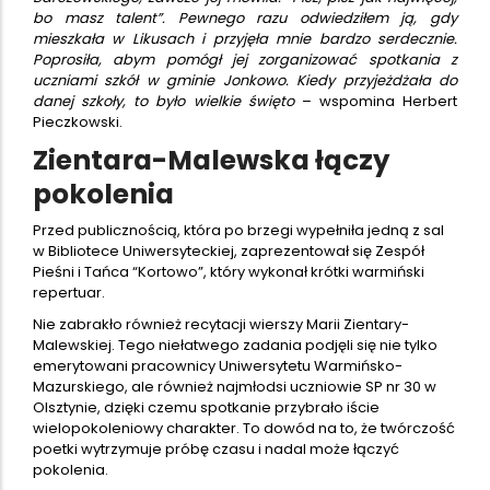
bo masz talent”. Pewnego razu odwiedziłem ją, gdy
mieszkała w Likusach i przyjęła mnie bardzo serdecznie.
Poprosiła, abym pomógł jej zorganizować spotkania z
uczniami szkół w gminie Jonkowo. Kiedy przyjeżdżała do
danej szkoły, to było wielkie święto
– wspomina Herbert
Pieczkowski.
Zientara-Malewska łączy
pokolenia
Przed publicznością, która po brzegi wypełniła jedną z sal
w Bibliotece Uniwersyteckiej, zaprezentował się Zespół
Pieśni i Tańca “Kortowo”, który wykonał krótki warmiński
repertuar.
Nie zabrakło również recytacji wierszy Marii Zientary-
Malewskiej. Tego niełatwego zadania podjęli się nie tylko
emerytowani pracownicy Uniwersytetu Warmińsko-
Mazurskiego, ale również najmłodsi uczniowie SP nr 30 w
Olsztynie, dzięki czemu spotkanie przybrało iście
wielopokoleniowy charakter. To dowód na to, że twórczość
poetki wytrzymuje próbę czasu i nadal może łączyć
pokolenia.