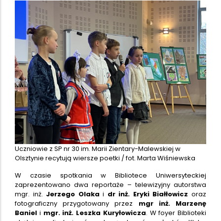
Uczniowie z SP nr 30 im. Marii Zientary-Malewskiej w
Olsztynie recytują wiersze poetki / fot. Marta Wiśniewska
W czasie spotkania w Bibliotece Uniwersyteckiej
zaprezentowano dwa reportaże – telewizyjny autorstwa
mgr. inż.
Jerzego Olaka
i
dr inż. Eryki Białłowicz
oraz
fotograficzny przygotowany przez
mgr inż. Marzenę
Baniel
i
mgr. inż. Leszka Kuryłowicza
. W foyer Biblioteki