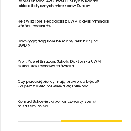
Reprezentanci AZS UWM Olsztyn w kadrze
lekkoatletycznych mistrzostw Europy
Hejt w szkole. Pedagożki z UWM o dyskryminacji
wśród licealistów
Jak wyglądają kolejne etapy rekrutacji na
UWM?
Prof. Paweł Brzuzan: Szkoła Doktorska UWM
szuka ludzi ciekawych świata
Czy przedsiębiorcy mają prawo do błędu?
Ekspert z UWM rozwiewa wątpliwości
Konrad Bukowiecki po raz czwarty został
mistrzem Polski