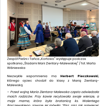
Zespół Pieśni i Tańca „Kortowo" występuje podczas
spotkania „Śladami Marii Zientary-Malewskiej" / fot. Marta
Wiśniewska
Niezwykłe wspomnienia ma
Herbert Pieczkowski
,
którego ojciec chodził do klasy z Marią Zientarą-
Malewską.
–
Przed wojną Maria Zientara-Malewska często odwiedzała
moich rodziców. Przy kawie recytowała swoje wiersze, a
moja mama, która była bratanicą ks. Walentego
Barczewskiego, zawsze jej mówiła: “Pisz, pisz jak najwięcej,