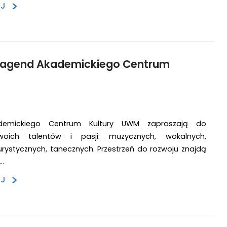
>
EJ
 agend Akademickiego Centrum
demickiego Centrum Kultury UWM zapraszają do
swoich talentów i pasji: muzycznych, wokalnych,
turystycznych, tanecznych. Przestrzeń do rozwoju znajdą
r…
>
EJ