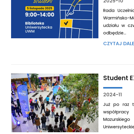
2025-10
Rada Uczeln
Warmińsko-Maz
udziału w cz
odbędzie…
CZYTAJ DAL
Student 
2024-11
Już po raz 
współpracy 
Mazurskiego
Uniwersyteckie