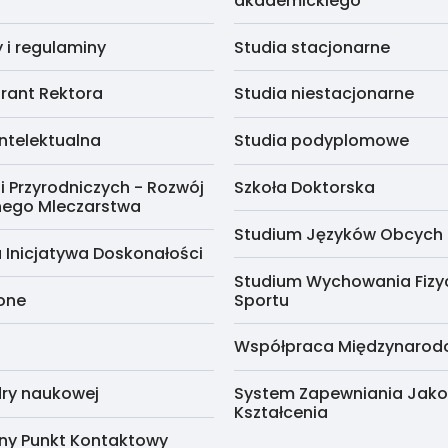
akademickiego
i regulaminy
Studia stacjonarne
rant Rektora
Studia niestacjonarne
ntelektualna
Studia podyplomowe
i Przyrodniczych - Rozwój
Szkoła Doktorska
nego Mleczarstwa
Studium Języków Obcych
 Inicjatywa Doskonałości
Studium Wychowania Fizy
cone
Sportu
Współpraca Międzynaro
ry naukowej
System Zapewniania Jako
Kształcenia
ny Punkt Kontaktowy