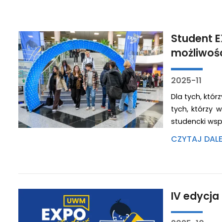
Student E
możliwoś
2025-11
Dla tych, któ
tych, którzy 
studencki ws
CZYTAJ DAL
IV edycj