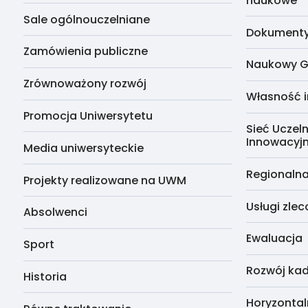
naukowe
Sale ogólnouczelniane
Dokumenty 
Zamówienia publiczne
Naukowy G
Zrównoważony rozwój
Własność i
Promocja Uniwersytetu
Sieć Uczeln
Innowacyj
Media uniwersyteckie
Regionalna
Projekty realizowane na UWM
Usługi zle
Absolwenci
Ewaluacja
Sport
Rozwój kad
Historia
Horyzontal