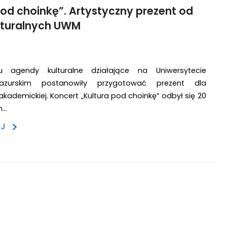
pod choinkę”. Artystyczny prezent od
lturalnych UWM
 agendy kulturalne działające na Uniwersytecie
azurskim postanowiły przygotować prezent dla
akademickiej. Koncert „Kultura pod choinkę” odbył się 20
m…
>
EJ