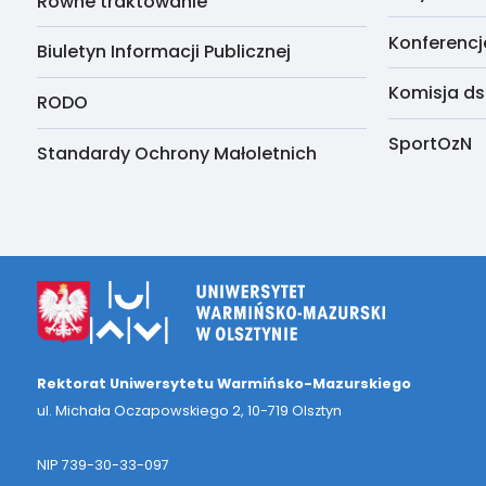
Równe traktowanie
Konferencj
Biuletyn Informacji Publicznej
Komisja ds
RODO
SportOzN
Standardy Ochrony Małoletnich
Rektorat Uniwersytetu Warmińsko-Mazurskiego
ul. Michała Oczapowskiego 2, 10-719 Olsztyn
NIP 739-30-33-097