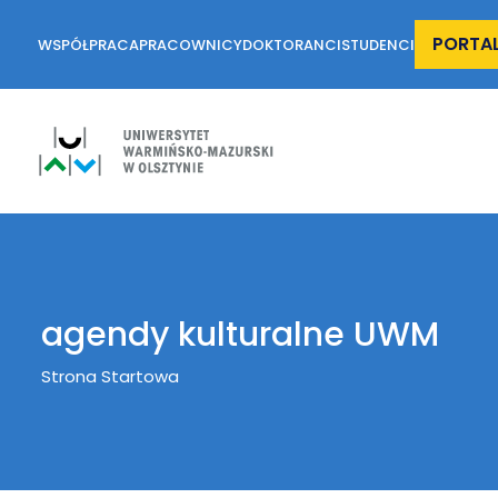
PORTA
WSPÓŁPRACA
PRACOWNICY
DOKTORANCI
STUDENCI
agendy kulturalne UWM
Breadcrumb
Strona Startowa