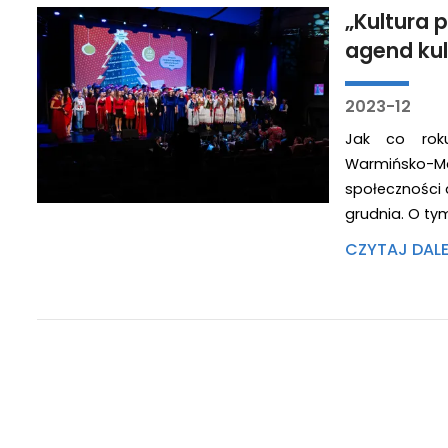
„Kultura 
agend ku
2023-12
Jak co roku
Warmińsko-M
społeczności 
grudnia. O ty
CZYTAJ DAL