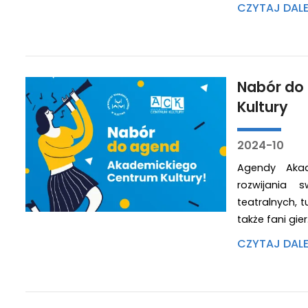
CZYTAJ DAL
Nabór do
Kultury
2024-10
Agendy Aka
rozwijania 
teatralnych, 
także fani gie
CZYTAJ DAL