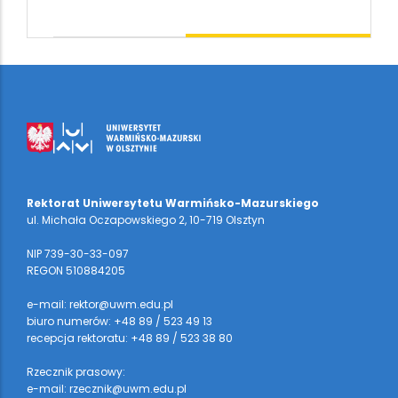
Rektorat Uniwersytetu Warmińsko-Mazurskiego
ul. Michała Oczapowskiego 2, 10-719 Olsztyn
NIP 739-30-33-097
REGON 510884205
e-mail: rektor@uwm.edu.pl
biuro numerów: +48 89 / 523 49 13
recepcja rektoratu: +48 89 / 523 38 80
Rzecznik prasowy:
e-mail: rzecznik@uwm.edu.pl