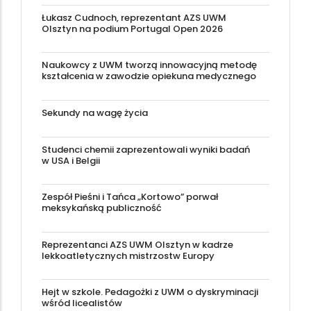
Łukasz Cudnoch, reprezentant AZS UWM
Olsztyn na podium Portugal Open 2026
Naukowcy z UWM tworzą innowacyjną metodę
kształcenia w zawodzie opiekuna medycznego
Sekundy na wagę życia
Studenci chemii zaprezentowali wyniki badań
w USA i Belgii
Zespół Pieśni i Tańca „Kortowo” porwał
meksykańską publiczność
Reprezentanci AZS UWM Olsztyn w kadrze
lekkoatletycznych mistrzostw Europy
Hejt w szkole. Pedagożki z UWM o dyskryminacji
wśród licealistów