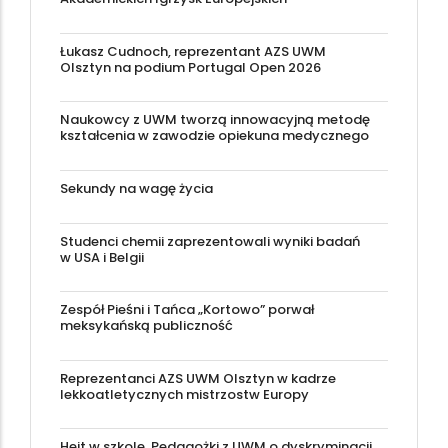
Łukasz Cudnoch, reprezentant AZS UWM
Olsztyn na podium Portugal Open 2026
Naukowcy z UWM tworzą innowacyjną metodę
kształcenia w zawodzie opiekuna medycznego
Sekundy na wagę życia
Studenci chemii zaprezentowali wyniki badań
w USA i Belgii
Zespół Pieśni i Tańca „Kortowo” porwał
meksykańską publiczność
Reprezentanci AZS UWM Olsztyn w kadrze
lekkoatletycznych mistrzostw Europy
Hejt w szkole. Pedagożki z UWM o dyskryminacji