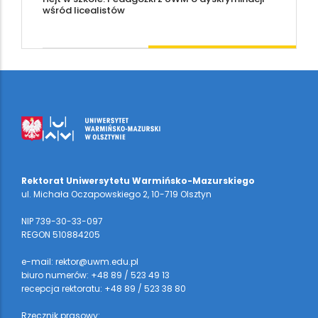
wśród licealistów
Rektorat Uniwersytetu Warmińsko-Mazurskiego
ul. Michała Oczapowskiego 2, 10-719 Olsztyn
NIP 739-30-33-097
REGON 510884205
e-mail: rektor@uwm.edu.pl
biuro numerów: +48 89 / 523 49 13
recepcja rektoratu: +48 89 / 523 38 80
Rzecznik prasowy: