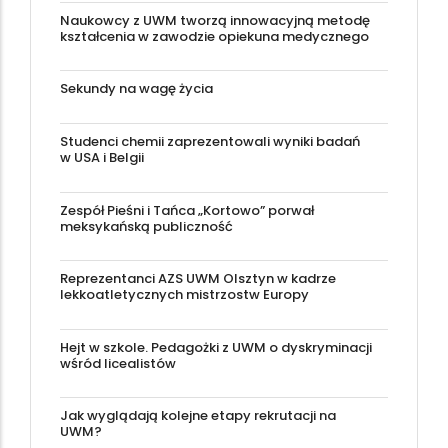
Naukowcy z UWM tworzą innowacyjną metodę
kształcenia w zawodzie opiekuna medycznego
Sekundy na wagę życia
Studenci chemii zaprezentowali wyniki badań
w USA i Belgii
Zespół Pieśni i Tańca „Kortowo” porwał
meksykańską publiczność
Reprezentanci AZS UWM Olsztyn w kadrze
lekkoatletycznych mistrzostw Europy
Hejt w szkole. Pedagożki z UWM o dyskryminacji
wśród licealistów
Jak wyglądają kolejne etapy rekrutacji na
UWM?