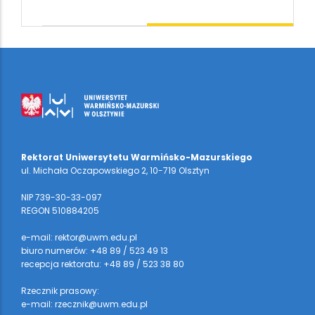
Rektorat Uniwersytetu Warmińsko-Mazurskiego
ul. Michała Oczapowskiego 2, 10-719 Olsztyn
NIP 739-30-33-097
REGON 510884205
e-mail: rektor@uwm.edu.pl
biuro numerów: +48 89 / 523 49 13
recepcja rektoratu: +48 89 / 523 38 80
Rzecznik prasowy:
e-mail: rzecznik@uwm.edu.pl