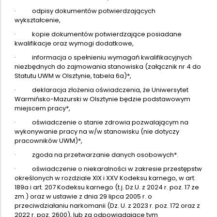
· odpisy dokumentów potwierdzających
wykształcenie,
· kopie dokumentów potwierdzające posiadane
kwalifikacje oraz wymogi dodatkowe,
· informacja o spełnieniu wymagań kwalifikacyjnych
niezbędnych do zajmowania stanowiska (załącznik nr 4 do
Statutu UWM w Olsztynie, tabela 6a)*,
· deklaracja złożenia oświadczenia, że Uniwersytet
Warmińsko-Mazurski w Olsztynie będzie podstawowym
miejscem pracy*,
· oświadczenie o stanie zdrowia pozwalającym na
wykonywanie pracy na w/w stanowisku (nie dotyczy
pracowników UWM)*,
· zgoda na przetwarzanie danych osobowych*.
· oświadczenie o niekaralności w zakresie przestępstw
określonych w rozdziale XIX i XXV Kodeksu karnego, w art.
189a i art. 207 Kodeksu karnego (t.j. Dz.U. z 2024 r. poz. 17 ze
zm.) oraz w ustawie z dnia 29 lipca 2005 r. o
przeciwdziałaniu narkomanii (Dz. U. z 2023 r. poz. 172 oraz z
2022 r. poz. 2600), lub za odpowiadające tym