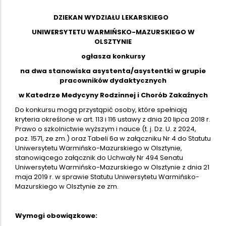
DZIEKAN WYDZIAŁU LEKARSKIEGO
UNIWERSYTETU WARMIŃSKO-MAZURSKIEGO W
OLSZTYNIE
ogłasza konkursy
na dwa stanowiska asystenta/asystentki w grupie
pracowników dydaktycznych
w Katedrze Medycyny Rodzinnej i Chorób Zakaźnych
Do konkursu mogą przystąpić osoby, które spełniają
kryteria określone w art. 113 i 116 ustawy z dnia 20 lipca 2018 r.
Prawo o szkolnictwie wyższym i nauce (t. j. Dz. U. z 2024,
poz. 1571, ze zm.) oraz Tabeli 6a w załączniku Nr 4 do Statutu
Uniwersytetu Warmińsko-Mazurskiego w Olsztynie,
stanowiącego załącznik do Uchwały Nr 494 Senatu
Uniwersytetu Warmińsko-Mazurskiego w Olsztynie z dnia 21
maja 2019 r. w sprawie Statutu Uniwersytetu Warmińsko-
Mazurskiego w Olsztynie ze zm.
Wymogi obowiązkowe: