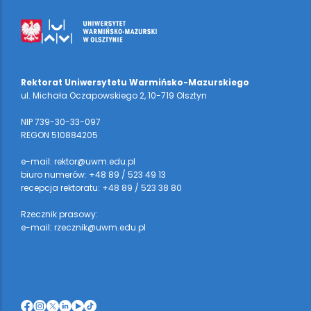
Rektorat Uniwersytetu Warmińsko-Mazurskiego
ul. Michała Oczapowskiego 2, 10-719 Olsztyn
NIP 739-30-33-097
REGON 510884205
e-mail: rektor@uwm.edu.pl
biuro numerów: +48 89 / 523 49 13
recepcja rektoratu: +48 89 / 523 38 80
Rzecznik prasowy:
e-mail: rzecznik@uwm.edu.pl