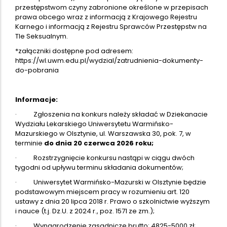
przestępstwom czyny zabronione określone w przepisach
prawa obcego wraz z informacją z Krajowego Rejestru
Karnego i informacją z Rejestru Sprawców Przestępstw na
Tle Seksualnym.
*załączniki dostępne pod adresem:
https://wl.uwm.edu.pl/wydzial/zatrudnienia-dokumenty-
do-pobrania
Informacje:
· Zgłoszenia na konkurs należy składać w Dziekanacie
Wydziału Lekarskiego Uniwersytetu Warmińsko-
Mazurskiego w Olsztynie, ul. Warszawska 30, pok. 7, w
terminie
do dnia 20 czerwca 2026 roku;
· Rozstrzygnięcie konkursu nastąpi w ciągu dwóch
tygodni od upływu terminu składania dokumentów;
· Uniwersytet Warmińsko-Mazurski w Olsztynie będzie
podstawowym miejscem pracy w rozumieniu art. 120
ustawy z dnia 20 lipca 2018 r. Prawo o szkolnictwie wyższym
i nauce (t.j. Dz.U. z 2024 r., poz. 1571 ze zm.);
· Wynagrodzenie zasadnicze brutto:
4825-5000 zł
;