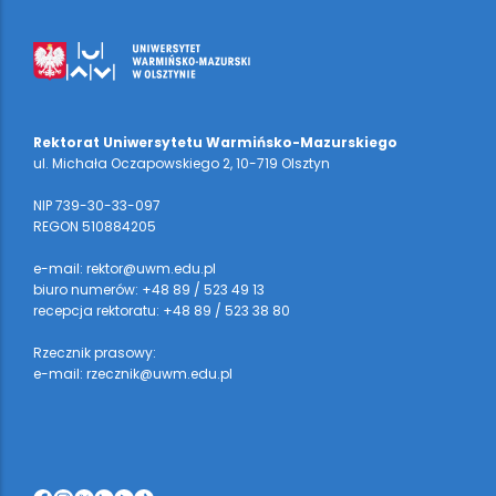
Rektorat Uniwersytetu Warmińsko-Mazurskiego
ul. Michała Oczapowskiego 2, 10-719 Olsztyn
NIP 739-30-33-097
REGON 510884205
e-mail: rektor@uwm.edu.pl
biuro numerów: +48 89 / 523 49 13
recepcja rektoratu: +48 89 / 523 38 80
Rzecznik prasowy:
e-mail: rzecznik@uwm.edu.pl