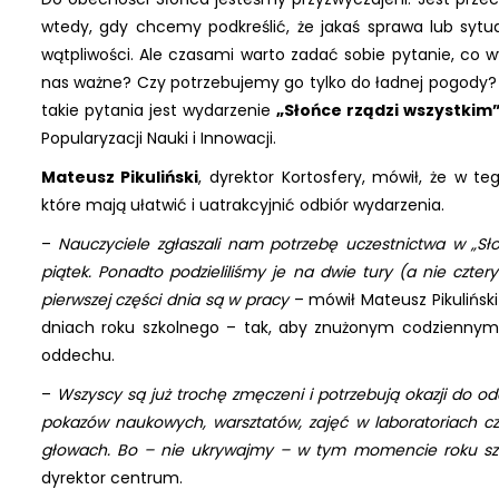
wtedy, gdy chcemy podkreślić, że jakaś sprawa lub sytua
wątpliwości. Ale czasami warto zadać sobie pytanie, co w
nas ważne? Czy potrzebujemy go tylko do ładnej pogody?
takie pytania jest wydarzenie
„Słońce rządzi wszystkim
Popularyzacji Nauki i Innowacji.
Mateusz Pikuliński
, dyrektor Kortosfery, mówił, że w t
które mają ułatwić i uatrakcyjnić odbiór wydarzenia.
–
Nauczyciele zgłaszali nam potrzebę uczestnictwa w „Sło
piątek. Ponadto podzieliliśmy je na dwie tury (a nie czte
pierwszej części dnia są w pracy
– mówił Mateusz Pikuliński
dniach roku szkolnego – tak, aby znużonym codziennym
oddechu.
–
Wszyscy są już trochę zmęczeni i potrzebują okazji do od
pokazów naukowych, warsztatów, zajęć w laboratoriach cz
głowach. Bo – nie ukrywajmy – w tym momencie roku szk
dyrektor centrum.