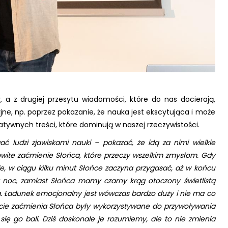
 a z drugiej przesytu wiadomości, które do nas docierają,
yjne, np. poprzez pokazanie, że nauka jest ekscytująca i może
ywnych treści, które dominują w naszej rzeczywistości.
ć ludzi zjawiskami nauki – pokazać, że idą za nimi wielkie
owite zaćmienie Słońca, które przeczy wszelkim zmysłom. Gdy
e, w ciągu kilku minut Słońce zaczyna przygasać, aż w końcu
y noc, zamiast Słońca mamy czarny krąg otoczony świetlistą
zą. Ładunek emocjonalny jest wówczas bardzo duży i nie ma co
ipcie zaćmienia Słońca były wykorzystywane do przywoływania
 się go bali. Dziś doskonale je rozumiemy, ale to nie zmienia