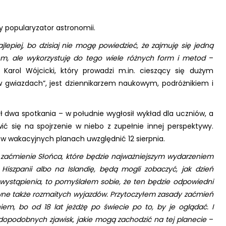
y popularyzator astronomii.
epiej, bo dzisiaj nie mogę powiedzieć, że zajmuję się jedną
em, ale wykorzystuję do tego wiele różnych form i metod
–
arol Wójcicki, który prowadzi m.in. cieszący się dużym
gwiazdach”, jest dziennikarzem naukowym, podróżnikiem i
ł dwa spotkania – w południe wygłosił wykład dla uczniów, a
ić się na spojrzenie w niebo z zupełnie innej perspektywy.
 w wakacyjnych planach uwzględnić 12 sierpnia.
 zaćmienie Słońca, które będzie najważniejszym wydarzeniem
Hiszpanii albo na Islandię, będą mogli zobaczyć, jak dzień
ystąpienia, to pomyślałem sobie, że ten będzie odpowiedni
ewne także rozmaitych wyjazdów. Przytoczyłem zasady zaćmień
em, bo od 18 lat jeżdżę po świecie po to, by je oglądać. I
wdopodobnych zjawisk, jakie mogą zachodzić na tej planecie
–