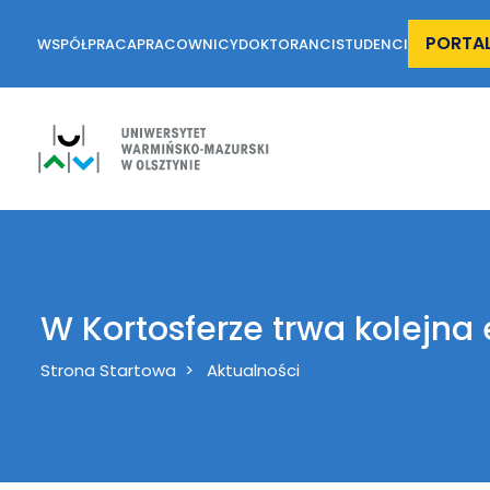
PORTA
WSPÓŁPRACA
PRACOWNICY
DOKTORANCI
STUDENCI
W Kortosferze trwa kolejna
Breadcrumb
Strona Startowa
Aktualności