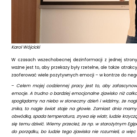
Karol Wójcicki
W czasach wszechobecnej dezinformacji z jednej strony,
ważne jest to, aby przekazy były rzetelne, ale także atrakc
zaoferować wiele pozytywnych emocji – w kontrze do negat
–
Celem mojej codziennej pracy jest to, aby zafascynowa
emocje. A trudno o bardziej emocjonalne zjawisko niż całk
spoglądamy na niebo w słoneczny dzień i widzimy, że nagl
znika, to nagle świat staje na głowie. Zamiast dnia mam
obwódką, spada temperatura, zrywa się wiatr, ludzie krzyc
się temu dziwić. Wiemy przecież, że np. w starożytnym Eg
do porządku, bo ludzie tego zjawiska nie rozumieli, a więc