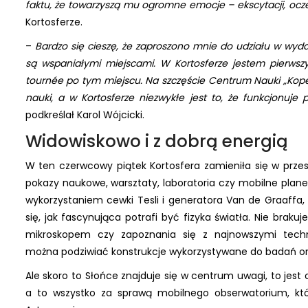
faktu, że towarzyszą mu ogromne emocje – ekscytacji, ocze
Kortosferze.
–
Bardzo się cieszę, że zaproszono mnie do udziału w wydarz
są wspaniałymi miejscami. W Kortosferze jestem pierws
tournée po tym miejscu. Na szczęście Centrum Nauki „Kop
nauki, a w Kortosferze niezwykłe jest to, że funkcjonuj
podkreślał Karol Wójcicki.
Widowiskowo i z dobrą energią
W ten czerwcowy piątek Kortosfera zamieniła się w przes
pokazy naukowe, warsztaty, laboratoria czy mobilne plan
wykorzystaniem cewki Tesli i generatora Van de Graaffa,
się, jak fascynująca potrafi być fizyka światła. Nie brak
mikroskopem czy zapoznania się z najnowszymi techn
można podziwiać konstrukcje wykorzystywane do badań ora
Ale skoro to Słońce znajduje się w centrum uwagi, to jest 
a to wszystko za sprawą mobilnego obserwatorium, któ