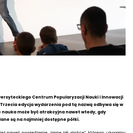
ersyteckiego Centrum Popularyzacji Nauki i Innowacji
. Trzecia edycja wydarzenia pod tą nazwą odbywa się w
że nauka może być atrakcyjna nawet wtedy, gdy
dane są na najmniej dostępne półki.
ież nawet powiedzenie „jasne jak słońce”, którego używamy