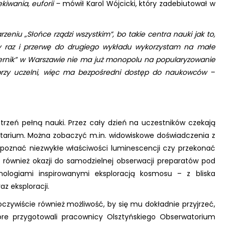
kiwania, euforii
– mówił Karol Wójcicki, który zadebiutował w
eniu „Słońce rządzi wszystkim”, bo takie centra nauki jak to,
zy raz i przerwę do drugiego wykładu wykorzystam na małe
ernik” w Warszawie nie ma już monopolu na popularyzowanie
e przy uczelni, więc ma bezpośredni dostęp do naukowców
–
trzeń pełną nauki. Przez cały dzień na uczestników czekają
etarium. Można zobaczyć m.in. widowiskowe doświadczenia z
 poznać niezwykłe właściwości luminescencji czy przekonać
uje również okazji do samodzielnej obserwacji preparatów pod
ologiami inspirowanymi eksploracją kosmosu – z bliska
z eksploracji.
oczywiście również możliwość, by się mu dokładnie przyjrzeć,
re przygotowali pracownicy Olsztyńskiego Obserwatorium