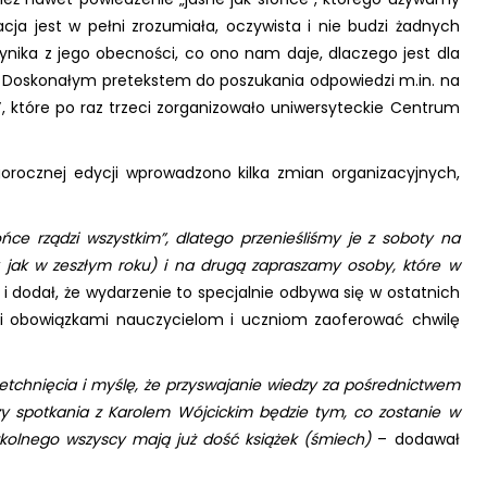
cja jest w pełni zrozumiała, oczywista i nie budzi żadnych
ynika z jego obecności, co ono nam daje, dlaczego jest dla
 Doskonałym pretekstem do poszukania odpowiedzi m.in. na
”
, które po raz trzeci zorganizowało uniwersyteckie Centrum
egorocznej edycji wprowadzono kilka zmian organizacyjnych,
ńce rządzi wszystkim”, dlatego przenieśliśmy je z soboty na
ry jak w zeszłym roku) i na drugą zapraszamy osoby, które w
 i dodał, że wydarzenie to specjalnie odbywa się w ostatnich
i obowiązkami nauczycielom i uczniom zaoferować chwilę
etchnięcia i myślę, że przyswajanie wiedzy za pośrednictwem
y spotkania z Karolem Wójcickim będzie tym, co zostanie w
olnego wszyscy mają już dość książek (śmiech)
– dodawał