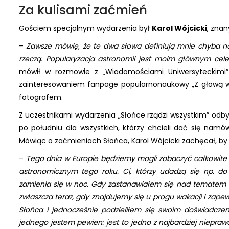
Za kulisami zaćmień
Gościem specjalnym wydarzenia był
Karol Wójcicki
, znan
–
Zawsze mówię, że te dwa słowa definiują mnie chyba najl
rzeczą. Popularyzacja astronomii jest moim głównym cel
mówił w rozmowie z „Wiadomościami Uniwersyteckimi” K
zainteresowaniem fanpage popularnonaukowy „Z głową w 
fotografem.
Z uczestnikami wydarzenia „Słońce rządzi wszystkim” odby
po południu dla wszystkich, którzy chcieli dać się namów
Mówiąc o zaćmieniach Słońca, Karol Wójcicki zachęcał, by
–
Tego dnia w Europie będziemy mogli zobaczyć całkowite
astronomicznym tego roku. Ci, którzy udadzą się np. do 
zamienia się w noc. Gdy zastanawiałem się nad tematem w
zwłaszcza teraz, gdy znajdujemy się u progu wakacji i zap
Słońca i jednocześnie podzieliłem się swoim doświadczeni
jednego jestem pewien: jest to jedno z najbardziej niepra