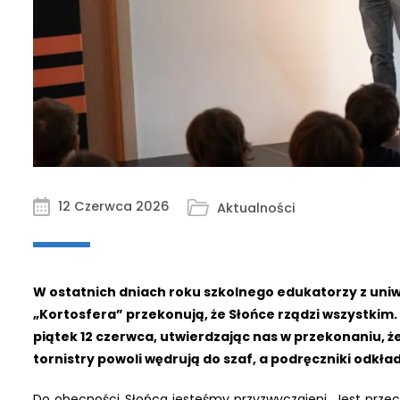
12 Czerwca 2026
Aktualności
W ostatnich dniach roku szkolnego edukatorzy z uniw
„Kortosfera” przekonują, że Słońce rządzi wszystkim
piątek 12 czerwca, utwierdzając nas w przekonaniu, 
tornistry powoli wędrują do szaf, a podręczniki odkła
Do obecności Słońca jesteśmy przyzwyczajeni. Jest przec