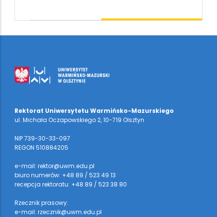
Rektorat Uniwersytetu Warmińsko-Mazurskiego
ul. Michała Oczapowskiego 2, 10-719 Olsztyn
NIP 739-30-33-097
REGON 510884205
e-mail: rektor@uwm.edu.pl
biuro numerów: +48 89 / 523 49 13
recepcja rektoratu: +48 89 / 523 38 80
Rzecznik prasowy:
e-mail: rzecznik@uwm.edu.pl