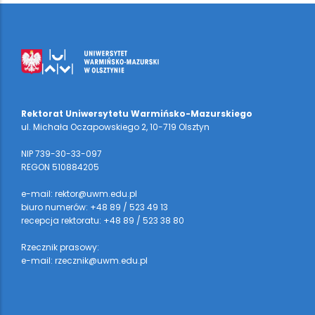
Rektorat Uniwersytetu Warmińsko-Mazurskiego
ul. Michała Oczapowskiego 2, 10-719 Olsztyn
NIP 739-30-33-097
REGON 510884205
e-mail: rektor@uwm.edu.pl
biuro numerów: +48 89 / 523 49 13
recepcja rektoratu: +48 89 / 523 38 80
Rzecznik prasowy:
e-mail: rzecznik@uwm.edu.pl