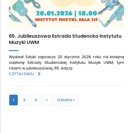
65. Jubileuszowa Estrada Studencka Instytutu
Muzyki UWM
Wydział Sztuki zaprasza 20 stycznia 2026 roku na kolejną
odsłonę Estrady Studenckiej Instytutu Muzyki UWM, tym
razem w jubileuszowej, 65. edycji.
>
CZYTAJ DALEJ
Paginacja
Bieżąca
1
Strona
2
Strona
3
Następna
››
Ostatnia
Ostatni »
strona
strona
strona