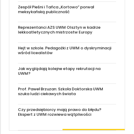
Zespół Pieśni i Tańca „Kortowo” porwał
meksykańską publiczność
Reprezentanci AZS UWM Olsztyn w kadrze
lekkoatletycznych mistrzostw Europy
Hejt w szkole. Pedagożki z UWM o dyskryminacji
wśród licealistów
Jak wyglądają kolejne etapy rekrutacji na
UWM?
Prof. Paweł Brzuzan: Szkoła Doktorska UWM
szuka ludzi ciekawych świata
Czy przedsiębiorcy mają prawo do błędu?
Ekspert z UWM rozwiewa wątpliwości