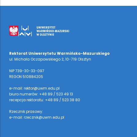
Rektorat Uniwersytetu Warmińsko-Mazurskiego
ul. Michała Oczapowskiego 2, 10-719 Olsztyn
NIP 739-30-33-097
REGON 510884205
e-mail: rektor@uwm.edu.pl
biuro numerów: +48 89 / 523 49 13
recepcja rektoratu: +48 89 / 523 38 80
Rzecznik prasowy:
e-mail: rzecznik@uwm.edu.pl