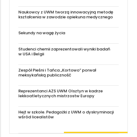
Naukowcy z UWM tworzą innowacyjną metodę
kształcenia w zawodzie opiekuna medycznego
Sekundy na wagę życia
Studenci chemii zaprezentowali wyniki badań
w USA i Belgii
Zespół Pieśni i Tańca „Kortowo” porwał
meksykańską publiczność
Reprezentanci AZS UWM Olsztyn w kadrze
lekkoatletycznych mistrzostw Europy
Hejt w szkole. Pedagożki z UWM o dyskryminacji
wśród licealistów