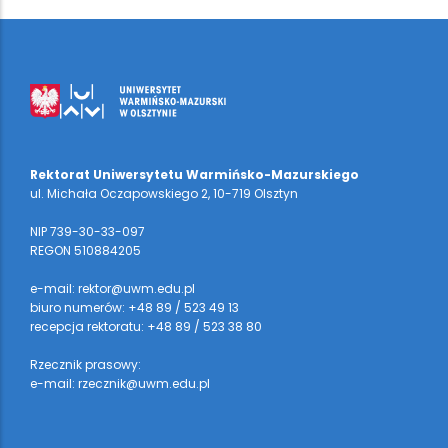
Rektorat Uniwersytetu Warmińsko-Mazurskiego
ul. Michała Oczapowskiego 2, 10-719 Olsztyn
NIP 739-30-33-097
REGON 510884205
e-mail: rektor@uwm.edu.pl
biuro numerów: +48 89 / 523 49 13
recepcja rektoratu: +48 89 / 523 38 80
Rzecznik prasowy:
e-mail: rzecznik@uwm.edu.pl