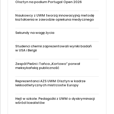
Olsztyn na podium Portugal Open 2026
Naukowcy z UWM tworzą innowacyjną metodę
kształcenia w zawodzie opiekuna medycznego
Sekundy na wagę życia
Studenci chemii zaprezentowali wyniki badań
w USA i Belgii
Zespół Pieśni i Tańca „Kortowo” porwał
meksykańską publiczność
Reprezentanci AZS UWM Olsztyn w kadrze
lekkoatletycznych mistrzostw Europy
Hejt w szkole. Pedagożki z UWM o dyskryminacji
wśród licealistów