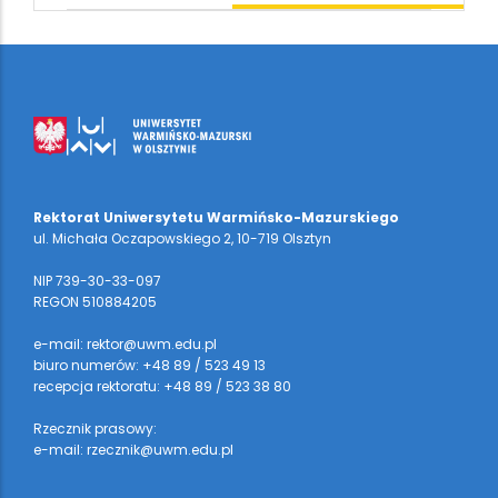
Rektorat Uniwersytetu Warmińsko-Mazurskiego
ul. Michała Oczapowskiego 2, 10-719 Olsztyn
NIP 739-30-33-097
REGON 510884205
e-mail: rektor@uwm.edu.pl
biuro numerów: +48 89 / 523 49 13
recepcja rektoratu: +48 89 / 523 38 80
Rzecznik prasowy:
e-mail: rzecznik@uwm.edu.pl