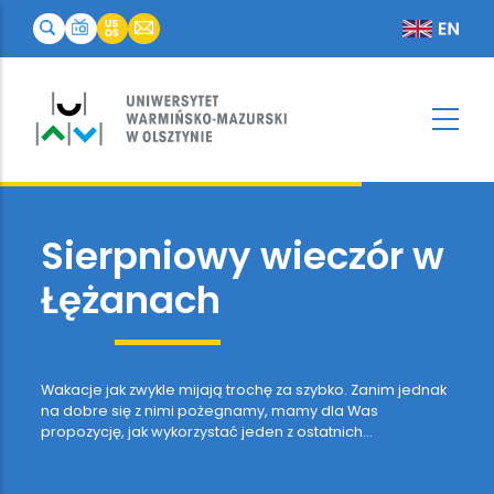
Sierpniowy
wieczór
w
Łężanach
Wakacje jak zwykle mijają trochę za szybko. Zanim jednak
na dobre się z nimi pożegnamy, mamy dla Was
propozycję, jak wykorzystać jeden z ostatnich
tegorocznych letnich wieczorów. Już 23 sierpnia Łężany
po raz kolejny otworzą bramy swojego pałacu.