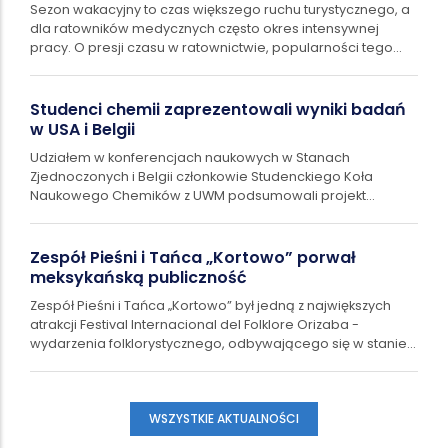
Sezon wakacyjny to czas większego ruchu turystycznego, a
dla ratowników medycznych często okres intensywnej
pracy. O presji czasu w ratownictwie, popularności tego
kierunku studiów i projektach…
Studenci chemii zaprezentowali wyniki badań
w USA i Belgii
Udziałem w konferencjach naukowych w Stanach
Zjednoczonych i Belgii członkowie Studenckiego Koła
Naukowego Chemików z UWM podsumowali projekt
naukowy poświęcony składowi chemicznemu i aktywności…
Zespół Pieśni i Tańca „Kortowo” porwał
meksykańską publiczność
Zespół Pieśni i Tańca „Kortowo” był jedną z największych
atrakcji Festival Internacional del Folklore Orizaba -
wydarzenia folklorystycznego, odbywającego się w stanie
Veracruz w Meksyku. Zespół…
WSZYSTKIE AKTUALNOŚCI