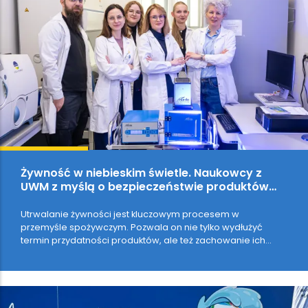
Żywność w niebieskim świetle. Naukowcy z
UWM z myślą o bezpieczeństwie produktów
spożywczych
Utrwalanie żywności jest kluczowym procesem w
przemyśle spożywczym. Pozwala on nie tylko wydłużyć
termin przydatności produktów, ale też zachowanie ich
wysoką jakość. Oprócz metod biologicznych,…