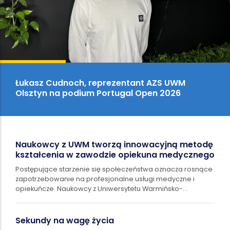
Łukasz Cudnoch, reprezentant AZS UWM
Olsztyn na podium Portugal Open 2026
Naukowcy z UWM tworzą innowacyjną metodę
kształcenia w zawodzie opiekuna medycznego
Postępujące starzenie się społeczeństwa oznacza rosnące
zapotrzebowanie na profesjonalne usługi medyczne i
opiekuńcze. Naukowcy z Uniwersytetu Warmińsko-
Mazurskiego w Olsztynie realizują projekt,…
Sekundy na wagę życia