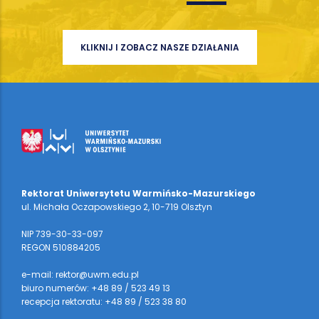
KLIKNIJ I ZOBACZ NASZE DZIAŁANIA
Rektorat Uniwersytetu Warmińsko-Mazurskiego
ul. Michała Oczapowskiego 2, 10-719 Olsztyn
NIP 739-30-33-097
REGON 510884205
e-mail: rektor@uwm.edu.pl
biuro numerów: +48 89 / 523 49 13
recepcja rektoratu: +48 89 / 523 38 80