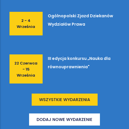
Ogólnopolski Zjazd Dziekanów
2 - 4
Wydziałów Prawa
Września
III edycja konkursu „Nauka dla
22 Czerwca
równouprawnienia"
- 15
Września
WSZYSTKIE WYDARZENIA
DODAJ NOWE WYDARZENIE