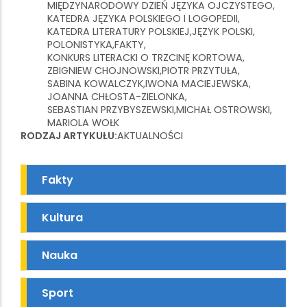
MIĘDZYNARODOWY DZIEŃ JĘZYKA OJCZYSTEGO
KATEDRA JĘZYKA POLSKIEGO I LOGOPEDII
KATEDRA LITERATURY POLSKIEJ
JĘZYK POLSKI
POLONISTYKA
FAKTY
KONKURS LITERACKI O TRZCINĘ KORTOWA
ZBIGNIEW CHOJNOWSKI
PIOTR PRZYTUŁA
SABINA KOWALCZYK
IWONA MACIEJEWSKA
JOANNA CHŁOSTA-ZIELONKA
SEBASTIAN PRZYBYSZEWSKI
MICHAŁ OSTROWSKI
MARIOLA WOŁK
RODZAJ ARTYKUŁU
AKTUALNOŚCI
Fakty
Kultura
Nauka
Sport