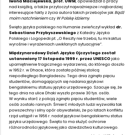
Iwona Maciejewska, prof. UWM
, opowiedział o pracy
nad książką, a także przytoczył najważniejsze i najbardziej
interesujące fakty z życia autora takich przebojów jak
Bądź
moim natchnieniem
czy
W Polskę idziemy
.
Święto języka polskiego na Humanie zwieńczył wykład
dr.
Sebastiana Przybyszewskiego
z Katedry Języka
Polskiego i Logopedii pt. „O Reszty nie trzeba, tu mi kaktus
wyrośnie i wyrażeniach uwikłanych sytuacyjnie”.
Międzynarodowy Dzień Języka Ojczystego został
ustanowiony 17 listopada 1999 r. przez UNESCO
jako
upamiętnienie tragicznego wydarzenia, do którego doszło
w 1952 r. w Dhace, która została później stolicą
niepodległego Bangladeszu. Tego dnia zginęło pięciu
studentów, domagających się nadania językowi
bengalskiemu statusu języka urzędowego. Szacuje się, że
tego dnia na ulice Dhaki wyszło prawie 30 tys. osób.
W wyniku starć z policją zginęło pięciu studentów, wiele
osób zostało rannych. Śmierć młodych ludzi wyzwoliła tak
powszechny i silny opór obywatelski, że po latach konfliktu
rząd ustąpił i w 1956 r. nadał językowi bengalskiemu status
języka urzędowego. Święto to ma służyć ochronie
różnorodności językowej jako dziedzictwa kulturowego.