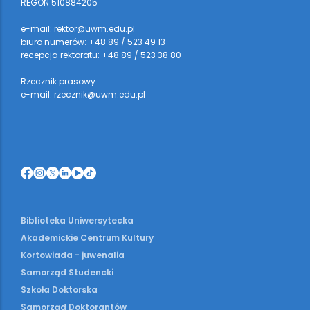
REGON 510884205
e-mail: rektor@uwm.edu.pl
biuro numerów: +48 89 / 523 49 13
recepcja rektoratu: +48 89 / 523 38 80
Rzecznik prasowy:
e-mail: rzecznik@uwm.edu.pl
Biblioteka Uniwersytecka
Akademickie Centrum Kultury
Kortowiada - juwenalia
Samorząd Studencki
Szkoła Doktorska
Samorząd Doktorantów