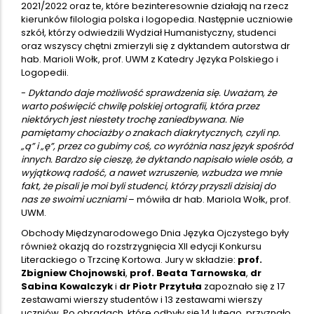
2021/2022 oraz te, które bezinteresownie działają na rzecz
kierunków filologia polska i logopedia. Następnie uczniowie
szkół, którzy odwiedzili Wydział Humanistyczny, studenci
oraz wszyscy chętni zmierzyli się z dyktandem autorstwa dr
hab. Marioli Wołk, prof. UWM z Katedry Języka Polskiego i
Logopedii.
-
Dyktando daje możliwość sprawdzenia się. Uważam, że
warto poświęcić chwilę polskiej ortografii, która przez
niektórych jest niestety trochę zaniedbywana. Nie
pamiętamy chociażby o znakach diakrytycznych, czyli np.
„ą” i „ę”, przez co gubimy coś, co wyróżnia nasz język spośród
innych. Bardzo się cieszę, że dyktando napisało wiele osób, a
wyjątkową radość, a nawet wzruszenie, wzbudza we mnie
fakt, że pisali je moi byli studenci, którzy przyszli dzisiaj do
nas ze swoimi uczniami
– mówiła dr hab. Mariola Wołk, prof.
UWM.
Obchody Międzynarodowego Dnia Języka Ojczystego były
również okazją do rozstrzygnięcia XII edycji Konkursu
Literackiego o Trzcinę Kortowa. Jury w składzie:
prof.
Zbigniew Chojnowski
,
prof. Beata Tarnowska
,
dr
Sabina Kowalczyk
i
dr Piotr Przytuła
zapoznało się z 17
zestawami wierszy studentów i 13 zestawami wierszy
uczniów. Po obradach, które odbyły się 14 lutego, przyznało