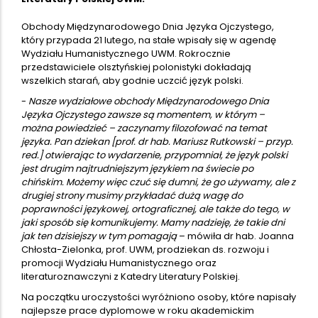
Obchody Międzynarodowego Dnia Języka Ojczystego,
który przypada 21 lutego, na stałe wpisały się w agendę
Wydziału Humanistycznego UWM. Rokrocznie
przedstawiciele olsztyńskiej polonistyki dokładają
wszelkich starań, aby godnie uczcić język polski.
-
Nasze wydziałowe obchody Międzynarodowego Dnia
Języka Ojczystego zawsze są momentem, w którym –
można powiedzieć – zaczynamy filozofować na temat
języka. Pan dziekan [prof. dr hab. Mariusz Rutkowski – przyp.
red.] otwierając to wydarzenie, przypomniał, że język polski
jest drugim najtrudniejszym językiem na świecie po
chińskim. Możemy więc czuć się dumni, że go używamy, ale z
drugiej strony musimy przykładać dużą wagę do
poprawności językowej, ortograficznej, ale także do tego, w
jaki sposób się komunikujemy. Mamy nadzieję, że takie dni
jak ten dzisiejszy w tym pomagają
– mówiła dr hab. Joanna
Chłosta-Zielonka, prof. UWM, prodziekan ds. rozwoju i
promocji Wydziału Humanistycznego oraz
literaturoznawczyni z Katedry Literatury Polskiej.
Na początku uroczystości wyróżniono osoby, które napisały
najlepsze prace dyplomowe w roku akademickim