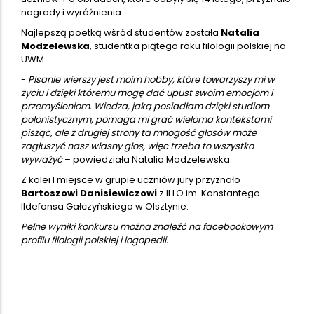
nagrody i wyróżnienia.
Najlepszą poetką wśród studentów została
Natalia
Modzelewska
, studentka piątego roku filologii polskiej na
UWM.
-
Pisanie wierszy jest moim hobby, które towarzyszy mi w
życiu i dzięki któremu mogę dać upust swoim emocjom i
przemyśleniom. Wiedza, jaką posiadłam dzięki studiom
polonistycznym, pomaga mi grać wieloma kontekstami
pisząc, ale z drugiej strony ta mnogość głosów może
zagłuszyć nasz własny głos, więc trzeba to wszystko
wyważyć
– powiedziała Natalia Modzelewska.
Z kolei I miejsce w grupie uczniów jury przyznało
Bartoszowi Danisiewiczowi
z II LO im. Konstantego
Ildefonsa Gałczyńskiego w Olsztynie.
Pełne wyniki konkursu można znaleźć na facebookowym
profilu filologii polskiej i logopedii.