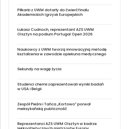
Piłkarki z UWM dotarły do ćwierćfinału
Akademickich Igrzysk Europejskich
Łukasz Cudnoch, reprezentant AZS UWM
Olsztyn na podium Portugal Open 2026
Naukowcy z UWM tworzą innowacyjną metodę
kształcenia w zawodzie opiekuna medycznego
Sekundy na wagę życia
Studenci chemii zaprezentowali wyniki badań
w USA i Belgii
Zespół Pieśni i Tańca „Kortowo” porwał
meksykańską publiczność
Reprezentanci AZS UWM Olsztyn w kadrze
lekkoatletycznych mistrzostw Europy