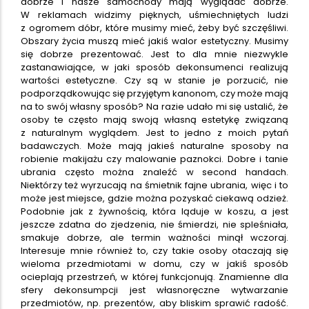
dobrze i nasze samochody mają wyglądać dobrze.
W reklamach widzimy pięknych, uśmiechniętych ludzi
z ogromem dóbr, które musimy mieć, żeby być szczęśliwi.
Obszary życia muszą mieć jakiś walor estetyczny. Musimy
się dobrze prezentować. Jest to dla mnie niezwykle
zastanawiające, w jaki sposób dekonsumenci realizują
wartości estetyczne. Czy są w stanie je porzucić, nie
podporządkowując się przyjętym kanonom, czy może mają
na to swój własny sposób? Na razie udało mi się ustalić, że
osoby te często mają swoją własną estetykę związaną
z naturalnym wyglądem. Jest to jedno z moich pytań
badawczych. Może mają jakieś naturalne sposoby na
robienie makijażu czy malowanie paznokci. Dobre i tanie
ubrania często można znaleźć w second handach.
Niektórzy też wyrzucają na śmietnik fajne ubrania, więc i to
może jest miejsce, gdzie można pozyskać ciekawą odzież.
Podobnie jak z żywnością, która ląduje w koszu, a jest
jeszcze zdatna do zjedzenia, nie śmierdzi, nie spleśniała,
smakuje dobrze, ale termin ważności minął wczoraj.
Interesuje mnie również to, czy takie osoby otaczają się
wieloma przedmiotami w domu, czy w jakiś sposób
ocieplają przestrzeń, w której funkcjonują. Znamienne dla
sfery dekonsumpcji jest własnoręczne wytwarzanie
przedmiotów, np. prezentów, aby bliskim sprawić radość.