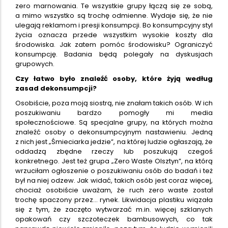
zero marnowania. Te wszystkie grupy łączą się ze sobą,
a mimo wszystko są trochę odmienne. Wydaje się, że nie
ulegają reklamom i presji konsumpcji. Bo konsumpcyjny styl
życia oznacza przede wszystkim wysokie koszty dla
środowiska. Jak zatem pomóc środowisku? Ograniczyć
konsumpcję. Badania będą polegały na dyskusjach
grupowych.
Czy łatwo było znaleźć osoby, które żyją według
zasad dekonsumpcji?
Osobiście, poza moją siostrą, nie znałam takich osób. W ich
poszukiwaniu bardzo pomogły mi media
społecznościowe. Są specjalne grupy, na których można
znaleźć osoby o dekonsumpcyjnym nastawieniu. Jedną
z nich jest „Śmieciarka jedzie”, na której ludzie ogłaszają, że
oddadzą zbędne rzeczy lub poszukują czegoś
konkretnego. Jest też grupa „Zero Waste Olsztyn”, na którą
wrzuciłam ogłoszenie o poszukiwaniu osób do badań i też
był na niej odzew. Jak widać, takich osób jest coraz więcej,
chociaż osobiście uważam, że ruch zero waste został
trochę spaczony przez… rynek. Likwidacja plastiku wiązała
się z tym, że zaczęto wytwarzać m.in. więcej szklanych
opakowań czy szczoteczek bambusowych, co tak