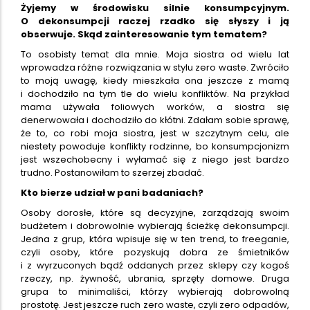
Żyjemy w środowisku silnie konsumpcyjnym.
O dekonsumpcji raczej rzadko się słyszy i ją
obserwuje. Skąd zainteresowanie tym tematem?
To osobisty temat dla mnie. Moja siostra od wielu lat
wprowadza różne rozwiązania w stylu zero waste. Zwróciło
to moją uwagę, kiedy mieszkała ona jeszcze z mamą
i dochodziło na tym tle do wielu konfliktów. Na przykład
mama używała foliowych worków, a siostra się
denerwowała i dochodziło do kłótni. Zdałam sobie sprawę,
że to, co robi moja siostra, jest w szczytnym celu, ale
niestety powoduje konflikty rodzinne, bo konsumpcjonizm
jest wszechobecny i wyłamać się z niego jest bardzo
trudno. Postanowiłam to szerzej zbadać.
Kto bierze udział w pani badaniach?
Osoby dorosłe, które są decyzyjne, zarządzają swoim
budżetem i dobrowolnie wybierają ścieżkę dekonsumpcji.
Jedna z grup, która wpisuje się w ten trend, to freeganie,
czyli osoby, które pozyskują dobra ze śmietników
i z wyrzuconych bądź oddanych przez sklepy czy kogoś
rzeczy, np. żywność, ubrania, sprzęty domowe. Druga
grupa to minimaliści, którzy wybierają dobrowolną
prostotę. Jest jeszcze ruch zero waste, czyli zero odpadów,