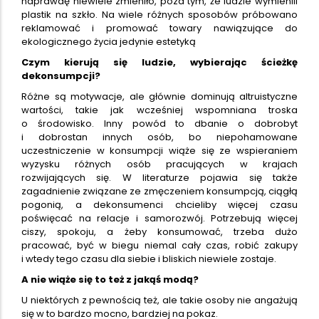
naprawdę niewiele zmieniło, poza tym, że ludzie wymienili
plastik na szkło. Na wiele różnych sposobów próbowano
reklamować i promować towary nawiązujące do
ekologicznego życia jedynie estetyką
Czym kierują się ludzie, wybierając ścieżkę
dekonsumpcji?
Różne są motywacje, ale głównie dominują altruistyczne
wartości, takie jak wcześniej wspomniana troska
o środowisko. Inny powód to dbanie o dobrobyt
i dobrostan innych osób, bo niepohamowane
uczestniczenie w konsumpcji wiąże się ze wspieraniem
wyzysku różnych osób pracujących w krajach
rozwijających się. W literaturze pojawia się także
zagadnienie związane ze zmęczeniem konsumpcją, ciągłą
pogonią, a dekonsumenci chcieliby więcej czasu
poświęcać na relacje i samorozwój. Potrzebują więcej
ciszy, spokoju, a żeby konsumować, trzeba dużo
pracować, być w biegu niemal cały czas, robić zakupy
i wtedy tego czasu dla siebie i bliskich niewiele zostaje.
A nie wiąże się to też z jakąś modą?
U niektórych z pewnością też, ale takie osoby nie angażują
się w to bardzo mocno, bardziej na pokaz.