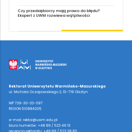
Czy przedsiębiorcy mają prawo do błędu?
Ekspert z UWM rozwiewa wątpliwości
Rektorat Uniwersytetu Warmińsko-Mazurskiego
ul. Michała Oczapowskiego 2, 10-719 Olsztyn
NIP 739-30-33-097
REGON 510884205
e-mail: rektor@uwm.edu.pl
biuro numerów: +48 89 / 523 49 13
recepcja rektoratu: +48 89 / 523 38 80