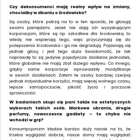
Czy dekonsumenci mają realny wpływ na zmiany,
chociażby w dbaniu o środowisko?
Są osoby, które patrzą na to w ten sposób, że głosują
swoimi pieniędzmi. Jeżeli nie dają ich wyzyskującym
korporacjom, które są np. szkodliwe dla środowiska, to
wtedy nie wspierają tego, więc przyczyniają się do
polepszenia środowiska i go nie degradują. Pojawiają się
jednak głosy, i jest tego duża świadomość, że tak
naprawdę to są jedynie pojedyncze działania jednostek,
które globalnie nie mają zbyt dużego wpływu. Co innego,
gdyby same korporacje wprowadziły modyfikacje
w swoich działaniach. Zatem te osoby bardziej czerpią
jednak indywidualne korzyści, mają więcej wolnego czasu,
lepsze samopoczucie, jakość życia i poczucie
sprawczości.
W badaniach skupi się pani także na estetycznych
wyborach takich osób. Markowe ubrania, drogie
perfumy, nowoczesne gadżety – to chyba nie
wchodzi w grę?
Konsumpcjonizm kładzie bardzo duży nacisk na to, że
trzeba wyglądać dobrze, nasze domy mają wyglądać