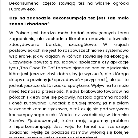
Dekonsumenci często stawiają też na własne ogródki
i uprawy eko.
Czy na zachodzie dekonsumpcja też jest tak mało
znana i zbadana?
W Polsce jest bardzo mało badań poświęconych temu
zagadnieniu, ale zachodnia literatura omawia te kwestie
zdecydowanie bardziej szczegółowo. W krajach
postsowieckich nie jest to rozpowszechnione i systemowo
wspierane, jak w krajach, w których stawia się na ekologię.
Oczywiście powstają np. lodówki społeczne czy aplikacje
typu „Too Good To Go” (pozwalające na ocalenie jedzenia,
które jest jeszcze zbyt dobre, by je wyrzucić, ale którego
sklepy nie powinny już sprzedawać – przyp. red.), ale jest to
jednak jeszcze dość rzadko spotykane. Wpływ na to może
mieć też nasza przeszłość. Kiedyś brakowało towarów na
półkach i kiedy one się pojawiły, nastała ogromna radość
i chęć kupowania. Chociaż z drugiej strony, ja nie żyłam
w czasach komunistycznych, a też czuję się pod wpływem
konsumpcyjnego szału. Warto tez zwrócić się w kierunku
Stanów Zjednoczonych, które mają ogromny problem
z hiperkonsumpcją. Jest więc to temat do szerszego
zbadania. Myślę, że podczas rozmów wyłonią się kolejne