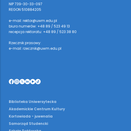
NIP 739-30-33-097
REGON 510884205
e-mail: rektor@uwm.edu.pl
biuro numerów: +48 89 / 523 49 13
recepcja rektoratu: +48 89 / 523 38 80
Rzecznik prasowy:
e-mail: rzecznik@uwm.edu.pl
Biblioteka Uniwersytecka
Akademickie Centrum Kultury
Kortowiada - juwenalia
Samorząd Studencki
Szkoła Doktorska