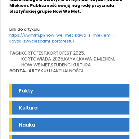
Mlekiem. Publiczność swoją nagrodę przyznała
olsztyńskiej grupie How We Met.
Link do artykulu
https://uwmfm.pl/how-we-met-kawa-z-mlekiem-i-
kayak-zwyciezcami-kortofestu/
TAGI
KORTOFEST
KORTOFEST 2025
KORTOWIADA 2025
KAYAK
KAWA Z MLEKIEM
HOW WE MET
STUDENCI
KULTURA
RODZAJ ARTYKUŁU
AKTUALNOŚCI
Fakty
Kultura
Nauka