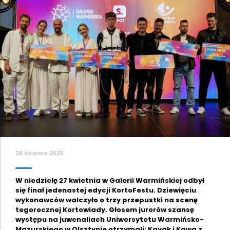
28 Kwietnia 2025
W niedzielę 27 kwietnia w Galerii Warmińskiej odbył
się finał jedenastej edycji KortoFestu. Dziewięciu
wykonawców walczyło o trzy przepustki na scenę
tegorocznej Kortowiady. Głosem jurorów szansę
występu na juwenaliach Uniwersytetu Warmińsko-
Mazurskiego w Olsztynie otrzymali: Kayak i Kawa z