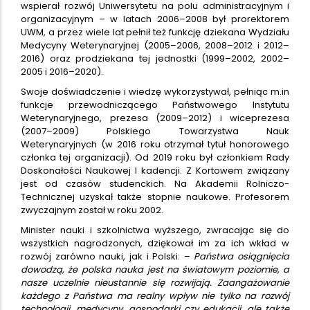
wspierał rozwój Uniwersytetu na polu administracyjnym i
organizacyjnym – w latach 2006–2008 był prorektorem
UWM, a przez wiele lat pełnił też funkcję dziekana Wydziału
Medycyny Weterynaryjnej (2005–2006, 2008–2012 i 2012–
2016) oraz prodziekana tej jednostki (1999–2002, 2002–
2005 i 2016–2020).
Swoje doświadczenie i wiedzę wykorzystywał, pełniąc m.in
funkcje przewodniczącego Państwowego Instytutu
Weterynaryjnego, prezesa (2009–2012) i wiceprezesa
(2007–2009) Polskiego Towarzystwa Nauk
Weterynaryjnych (w 2016 roku otrzymał tytuł honorowego
członka tej organizacji). Od 2019 roku był członkiem Rady
Doskonałości Naukowej I kadencji. Z Kortowem związany
jest od czasów studenckich. Na Akademii Rolniczo-
Technicznej uzyskał także stopnie naukowe. Profesorem
zwyczajnym został w roku 2002.
Minister nauki i szkolnictwa wyższego, zwracając się do
wszystkich nagrodzonych, dziękował im za ich wkład w
rozwój zarówno nauki, jak i Polski: –
Państwa osiągnięcia
dowodzą, że polska nauka jest na światowym poziomie, a
nasze uczelnie nieustannie się rozwijają. Zaangażowanie
każdego z Państwa ma realny wpływ nie tylko na rozwój
technologii, medycyny, gospodarki czy edukacji, ale także