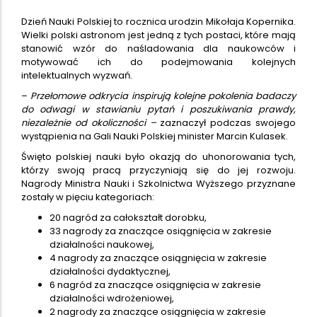
Dzień Nauki Polskiej to rocznica urodzin Mikołaja Kopernika.
Wielki polski astronom jest jedną z tych postaci, które mają
stanowić wzór do naśladowania dla naukowców i
motywować ich do podejmowania kolejnych
intelektualnych wyzwań.
–
Przełomowe odkrycia inspirują kolejne pokolenia badaczy
do odwagi w stawianiu pytań i poszukiwania prawdy,
niezależnie od okoliczności –
zaznaczył podczas swojego
wystąpienia na Gali Nauki Polskiej minister Marcin Kulasek.
Święto polskiej nauki było okazją do uhonorowania tych,
którzy swoją pracą przyczyniają się do jej rozwoju.
Nagrody Ministra Nauki i Szkolnictwa Wyższego przyznane
zostały w pięciu kategoriach:
20 nagród za całokształt dorobku,
33 nagrody za znaczące osiągnięcia w zakresie
działalności naukowej,
4 nagrody za znaczące osiągnięcia w zakresie
działalności dydaktycznej,
6 nagród za znaczące osiągnięcia w zakresie
działalności wdrożeniowej,
2 nagrody za znaczące osiągnięcia w zakresie