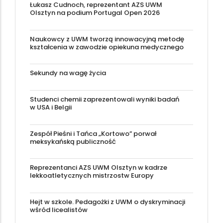
Łukasz Cudnoch, reprezentant AZS UWM
Olsztyn na podium Portugal Open 2026
Naukowcy z UWM tworzą innowacyjną metodę
kształcenia w zawodzie opiekuna medycznego
Sekundy na wagę życia
Studenci chemii zaprezentowali wyniki badań
w USA i Belgii
Zespół Pieśni i Tańca „Kortowo” porwał
meksykańską publiczność
Reprezentanci AZS UWM Olsztyn w kadrze
lekkoatletycznych mistrzostw Europy
Hejt w szkole. Pedagożki z UWM o dyskryminacji
wśród licealistów