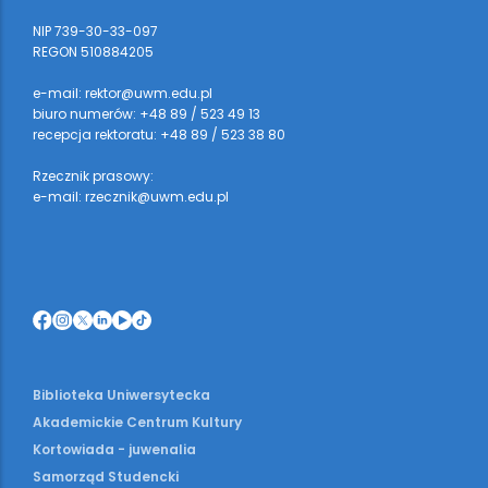
NIP 739-30-33-097
REGON 510884205
e-mail: rektor@uwm.edu.pl
biuro numerów: +48 89 / 523 49 13
recepcja rektoratu: +48 89 / 523 38 80
Rzecznik prasowy:
e-mail: rzecznik@uwm.edu.pl
Biblioteka Uniwersytecka
Akademickie Centrum Kultury
Kortowiada - juwenalia
Samorząd Studencki