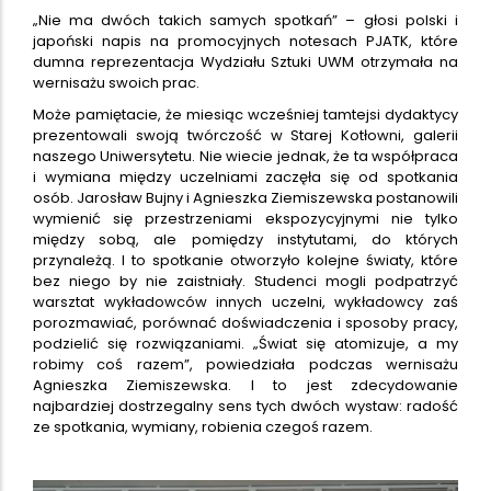
„Nie ma dwóch takich samych spotkań” – głosi polski i
japoński napis na promocyjnych notesach PJATK, które
dumna reprezentacja Wydziału Sztuki UWM otrzymała na
wernisażu swoich prac.
Może pamiętacie, że miesiąc wcześniej tamtejsi dydaktycy
prezentowali swoją twórczość w Starej Kotłowni, galerii
naszego Uniwersytetu. Nie wiecie jednak, że ta współpraca
i wymiana między uczelniami zaczęła się od spotkania
osób. Jarosław Bujny i Agnieszka Ziemiszewska postanowili
wymienić się przestrzeniami ekspozycyjnymi nie tylko
między sobą, ale pomiędzy instytutami, do których
przynależą. I to spotkanie otworzyło kolejne światy, które
bez niego by nie zaistniały. Studenci mogli podpatrzyć
warsztat wykładowców innych uczelni, wykładowcy zaś
porozmawiać, porównać doświadczenia i sposoby pracy,
podzielić się rozwiązaniami. „Świat się atomizuje, a my
robimy coś razem”, powiedziała podczas wernisażu
Agnieszka Ziemiszewska. I to jest zdecydowanie
najbardziej dostrzegalny sens tych dwóch wystaw: radość
ze spotkania, wymiany, robienia czegoś razem.