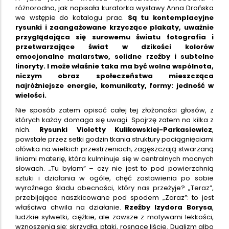
różnorodna, jak napisała kuratorka wystawy Anna Drońska
we wstępie do katalogu prac.
Są tu kontemplacyjne
rysunki i zaangażowane krzyczące plakaty, uważnie
przyglądająca się surowemu światu fotografia i
przetwarzające świat w dzikości kolorów
emocjonalne malarstwo, solidne rzeźby i subtelne
linoryty. I może właśnie taka ma być wolna wspólnota,
niczym obraz społeczeństwa mieszcząca
najróżniejsze energie, komunikaty, formy: jedność w
wielości.
Nie sposób zatem opisać całej tej złożoności głosów, z
których każdy domaga się uwagi. Spojrzę zatem na kilka z
nich.
Rysunki
Violetty Kulikowskiej-Parkasiewicz
,
powstałe przez setki godzin tkania struktury pociągnięciami
ołówka na wielkich przestrzeniach, zagęszczają stwarzaną
liniami materię, która kulminuje się w centralnych mocnych
słowach. „Tu byłam” – czy nie jest to pod powierzchnią
sztuki i działania w ogóle, chęć zostawienia po sobie
wyraźnego śladu obecności, który nas przeżyje? „Teraz”,
przebijające naszkicowane pod spodem „Zaraz”: to jest
właściwa chwila na działanie.
Rzeźby Izydora Borysa
,
ludzkie sylwetki, ciężkie, ale zawsze z motywami lekkości,
wznoszenia się: skrzydła, ptaki, rosnące liście. Dualizm albo