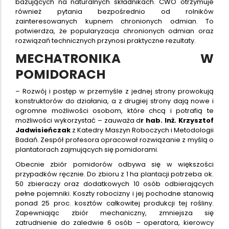
bazujących na naturalnych składnikach. CWO otrzymuje
również pytania bezpośrednio od rolników
zainteresowanych kupnem chronionych odmian. To
potwierdza, że popularyzacja chronionych odmian oraz
rozwiązań technicznych przynosi praktyczne rezultaty.
MECHATRONIKA W
POMIDORACH
– Rozwój i postęp w przemyśle z jednej strony prowokują
konstruktorów do działania, a z drugiej strony dają nowe i
ogromne możliwości osobom, które chcą i potrafią te
możliwości wykorzystać – zauważa d
r hab. Inż. Krzysztof
Jadwisieńczak
z Katedry Maszyn Roboczych i Metodologii
Badań. Zespół profesora opracował rozwiązanie z myślą o
plantatorach zajmujących się pomidorami.
Obecnie zbiór pomidorów odbywa się w większości
przypadków ręcznie. Do zbioru z 1 ha plantacji potrzeba ok.
50 zbieraczy oraz dodatkowych 10 osób odbierających
pełne pojemniki. Koszty robocizny i jej pochodne stanowią
ponad 25 proc. kosztów całkowitej produkcji tej rośliny.
Zapewniając zbiór mechaniczny, zmniejsza się
zatrudnienie do zaledwie 6 osób – operatora, kierowcy