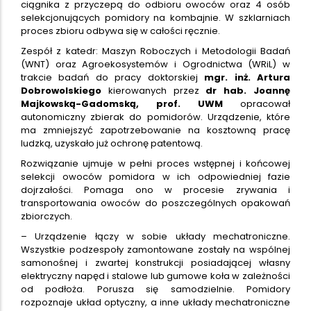
ciągnika z przyczepą do odbioru owoców oraz 4 osób
selekcjonujących pomidory na kombajnie. W szklarniach
proces zbioru odbywa się w całości ręcznie.
Zespół z katedr: Maszyn Roboczych i Metodologii Badań
(WNT) oraz Agroekosystemów i Ogrodnictwa (WRiL) w
trakcie badań do pracy doktorskiej
mgr. inż. Artura
Dobrowolskiego
kierowanych przez
dr hab. Joannę
Majkowską-Gadomską, prof. UWM
opracował
autonomiczny zbierak do pomidorów. Urządzenie, które
ma zmniejszyć zapotrzebowanie na kosztowną pracę
ludzką, uzyskało już ochronę patentową.
Rozwiązanie ujmuje w pełni proces wstępnej i końcowej
selekcji owoców pomidora w ich odpowiedniej fazie
dojrzałości. Pomaga ono w procesie zrywania i
transportowania owoców do poszczególnych opakowań
zbiorczych.
– Urządzenie łączy w sobie układy mechatroniczne.
Wszystkie podzespoły zamontowane zostały na wspólnej
samonośnej i zwartej konstrukcji posiadającej własny
elektryczny napęd i stalowe lub gumowe koła w zależności
od podłoża. Porusza się samodzielnie. Pomidory
rozpoznaje układ optyczny, a inne układy mechatroniczne