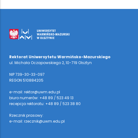
Rektorat Uniwersytetu Warmińsko-Mazurskiego
ul. Michała Oczapowskiego 2, 10-719 Olsztyn
NIP 739-30-33-097
REGON 510884205
e-mail: rektor@uwm.edu.pl
biuro numerów: +48 89 / 523 49 13
recepcja rektoratu: +48 89 / 523 38 80
Rzecznik prasowy:
e-mail: rzecznik@uwm.edu.pl