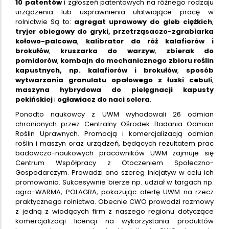
10 patentów
i zgłoszeń patentowych na różnego rodzaju
urządzenia lub usprawnienia ułatwiające pracę w
rolnictwie Są to:
agregat uprawowy do gleb ciężkich
,
tryjer obiegowy do gryki,
przetrząsaczo-zgrabiarka
kołowo-palcowa
,
kalibrator do róż kalafiorów i
brokułów
,
kruszarka do warzyw
,
zbierak do
pomidorów
,
kombajn do mechanicznego zbioru roślin
kapustnych, np. kalafiorów i brokułów
,
sposób
wytwarzania granulatu opałowego z łuski cebuli
,
maszyna hybrydowa do pielęgnacji kapusty
pekińskiej
i
ogławiacz do naci selera
.
Ponadto naukowcy z UWM wyhodowali 26 odmian
chronionych przez Centralny Ośrodek Badania Odmian
Roślin Uprawnych. Promocją i komercjalizacją odmian
roślin i maszyn oraz urządzeń, będących rezultatem prac
badawczo-naukowych pracowników UWM zajmuje się
Centrum Współpracy z Otoczeniem Społeczno-
Gospodarczym. Prowadzi ono szereg inicjatyw w celu ich
promowania. Sukcesywnie bierze np. udział w targach np.
agro-WARMA, POLAGRA, pokazując ofertę UWM na rzecz
praktycznego rolnictwa. Obecnie CWO prowadzi rozmowy
z jedną z wiodących firm z naszego regionu dotyczące
komercjalizacji licencji na wykorzystania produktów