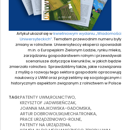
Artykuł ukazał się w
kwietniowym wydaniu „Wiadomości
Uniwersyteckich”
. Tematem przewodnim numeru były
zmiany w rolnictwie. Uniwersyteccy eksperci opowiadali
m.in. o Europejskim Zielonym Ładzie, rynku mleka,
zarządzaniu gospodarstwem rolnym i przewidywali
scenariusze dotyczące kierunków, w jakich będzie
zmierzało rolnictwo. Sprawdziliśmy także, jakie rozwiązania
z myślą o rozwoju tego sektora gospodarki opracowują
naukowcy z UWM oraz przyjrzeliśmy się socjologicznym i
historycznym aspektom związanym z rolnictwem w Polsce
TAGI
PATENTY UWM
ROLNICTWO
KRZYSZTOF JADWISIEŃCZAK
JOANNA MAJKOWSKA-GADOMSKA
ARTUR DOBROWOLSKI
MECHATRONIKA
PRACE URZĄDZENIOWO-ROLNE
PATENTY NA URZĄDZENIA