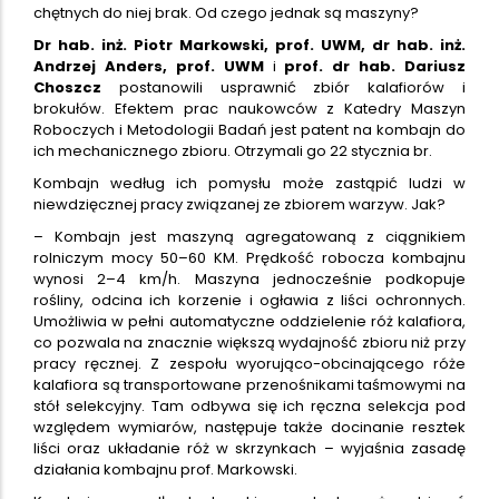
chętnych do niej brak. Od czego jednak są maszyny?
Dr hab. inż. Piotr Markowski, prof. UWM, dr hab. inż.
Andrzej Anders, prof. UWM
i
prof. dr hab. Dariusz
Choszcz
postanowili usprawnić zbiór kalafiorów i
brokułów. Efektem prac naukowców z Katedry Maszyn
Roboczych i Metodologii Badań jest patent na kombajn do
ich mechanicznego zbioru. Otrzymali go 22 stycznia br.
Kombajn według ich pomysłu może zastąpić ludzi w
niewdzięcznej pracy związanej ze zbiorem warzyw. Jak?
– Kombajn jest maszyną agregatowaną z ciągnikiem
rolniczym mocy 50–60 KM. Prędkość robocza kombajnu
wynosi 2–4 km/h. Maszyna jednocześnie podkopuje
rośliny, odcina ich korzenie i ogławia z liści ochronnych.
Umożliwia w pełni automatyczne oddzielenie róż kalafiora,
co pozwala na znacznie większą wydajność zbioru niż przy
pracy ręcznej. Z zespołu wyorująco-obcinającego róże
kalafiora są transportowane przenośnikami taśmowymi na
stół selekcyjny. Tam odbywa się ich ręczna selekcja pod
względem wymiarów, następuje także docinanie resztek
liści oraz układanie róż w skrzynkach – wyjaśnia zasadę
działania kombajnu prof. Markowski.