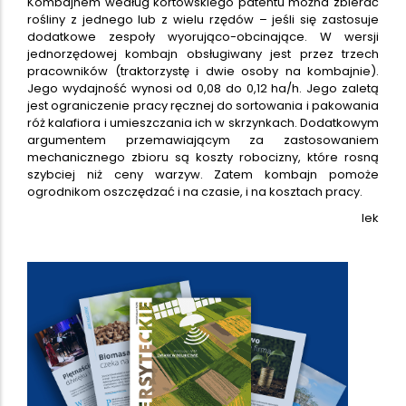
Kombajnem według kortowskiego patentu można zbierać
rośliny z jednego lub z wielu rzędów – jeśli się zastosuje
dodatkowe zespoły wyorująco-obcinające. W wersji
jednorzędowej kombajn obsługiwany jest przez trzech
pracowników (traktorzystę i dwie osoby na kombajnie).
Jego wydajność wynosi od 0,08 do 0,12 ha/h. Jego zaletą
jest ograniczenie pracy ręcznej do sortowania i pakowania
róż kalafiora i umieszczania ich w skrzynkach. Dodatkowym
argumentem przemawiającym za zastosowaniem
mechanicznego zbioru są koszty robocizny, które rosną
szybciej niż ceny warzyw. Zatem kombajn pomoże
ogrodnikom oszczędzać i na czasie, i na kosztach pracy.
lek