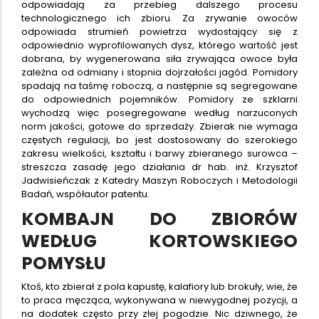
odpowiadają za przebieg dalszego procesu
technologicznego ich zbioru. Za zrywanie owoców
odpowiada strumień powietrza wydostający się z
odpowiednio wyprofilowanych dysz, którego wartość jest
dobrana, by wygenerowana siła zrywająca owoce była
zależna od odmiany i stopnia dojrzałości jagód. Pomidory
spadają na taśmę roboczą, a następnie są segregowane
do odpowiednich pojemników. Pomidory ze szklarni
wychodzą więc posegregowane według narzuconych
norm jakości, gotowe do sprzedaży. Zbierak nie wymaga
częstych regulacji, bo jest dostosowany do szerokiego
zakresu wielkości, kształtu i barwy zbieranego surowca –
streszcza zasadę jego działania dr hab. inż. Krzysztof
Jadwisieńczak z Katedry Maszyn Roboczych i Metodologii
Badań, współautor patentu.
KOMBAJN DO ZBIORÓW
WEDŁUG KORTOWSKIEGO
POMYSŁU
Ktoś, kto zbierał z pola kapustę, kalafiory lub brokuły, wie, że
to praca męcząca, wykonywana w niewygodnej pozycji, a
na dodatek często przy złej pogodzie. Nic dziwnego, że