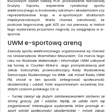
kluczowych zadań należą m.in. prowadzenie Narodowej
Drużyny Esportu, wspieranie rywalizacji sportu
elektronicznego w środowisku szkolnym i akademickim czy
reprezentowanie kraju w e-sportowych strukturach
międzynarodowych. Warto również odnotować, że
podczas tegorocznej gali AZS po raz pierwszy w historii
tego wydarzenia przyznano nagrody za osiągnięcia w e-
sporcie.
UWM e-sportową areną
Zawody sportu elektronicznego organizowane są również
na Uniwersytecie Warmińsko-Mazurskim. Od marca tego
roku na Wydziale Matematyki i Informatyki UWM odbywał
się turniej w Counter-Strike’a. Jego pomysłodawcą jest
Jakub Sobczyński, przewodniczący Rady Wydziałowej
Samorządu Studenckiego na WMiI. Jak mówił Radiu UWM
FM, chciał w ten sposób zintegrować społeczność
akademicką i oddać hołd wspomnianym wcześniej tzw.
złotym czasom polskiego CS-a.
–
Turniej cieszył się dużym zainteresowaniem zarówno ze
strony graczy, jak i widzów. Myślę, że udało nam się
zorganizować interesujące wydarzenie, które promuje e-
sport wśród społeczności akademickiej
– mówił Jakub