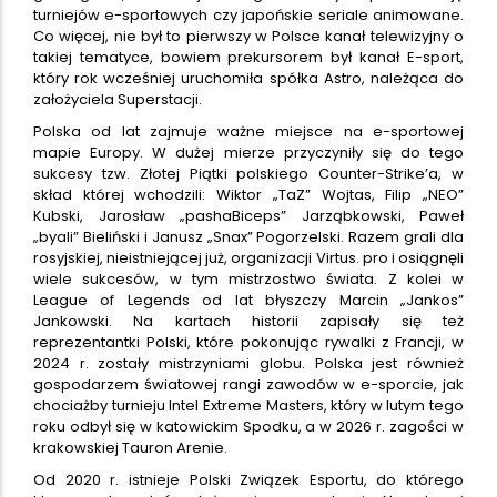
turniejów e-sportowych czy japońskie seriale animowane.
Co więcej, nie był to pierwszy w Polsce kanał telewizyjny o
takiej tematyce, bowiem prekursorem był kanał E-sport,
który rok wcześniej uruchomiła spółka Astro, należąca do
założyciela Superstacji.
Polska od lat zajmuje ważne miejsce na e-sportowej
mapie Europy. W dużej mierze przyczyniły się do tego
sukcesy tzw. Złotej Piątki polskiego Counter-Strike’a, w
skład której wchodzili: Wiktor „TaZ” Wojtas, Filip „NEO”
Kubski, Jarosław „pashaBiceps” Jarząbkowski, Paweł
„byali” Bieliński i Janusz „Snax” Pogorzelski. Razem grali dla
rosyjskiej, nieistniejącej już, organizacji Virtus. pro i osiągnęli
wiele sukcesów, w tym mistrzostwo świata. Z kolei w
League of Legends od lat błyszczy Marcin „Jankos”
Jankowski. Na kartach historii zapisały się też
reprezentantki Polski, które pokonując rywalki z Francji, w
2024 r. zostały mistrzyniami globu. Polska jest również
gospodarzem światowej rangi zawodów w e-sporcie, jak
chociażby turnieju Intel Extreme Masters, który w lutym tego
roku odbył się w katowickim Spodku, a w 2026 r. zagości w
krakowskiej Tauron Arenie.
Od 2020 r. istnieje Polski Związek Esportu, do którego