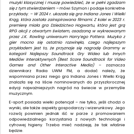
muzyki klasycznej i muszę powiedzieć, że w pełni zgadzam
się z tym stwierdzeniem –
mówi Szymon i podaje konkretne
przykłady:
– W 2024 r. ukazała się gra Indiana Jones i Wielki
Krąg, która została zainspirowana filmami. Z kolei w 2023 r.
premierę miała gra Dziedzictwo Hogwartu, która jest grą
RPG akcji z otwartym światem, osadzoną w wykreowanym
przez J.K. Rowling uniwersum Harry’ego Pottera. Muzyka z
gier mocno się ostatnio rozwinęła, czego najlepszym
przykładem jest to, że przyznaje się nagrodę Grammy w
kategorii Najlepszy Soundtrack Gry Wideo lub Innych
Mediów Interaktywnych (Best Score Soundtrack for Video
Games and Other Interactive Media)
– zaznacza
dziennikarz Radia UWM FM, a dodać należy, że
wspomniana przez niego gra Indiana Jones i Wielki Krąg
znalazła się na liście nominowanych do przyszłorocznej
edycji najważniejszych nagród na świecie w przemyśle
muzycznym.
E-sport posiada wielki potencjał – nie tylko, jeśli chodzi o
wyniki, ale także aspekty gospodarczy i wizerunkowy. Jego
rozwój powinien jednak iść w parze z promowaniem
odpowiedzialnego korzystania z nowych technologii i
cyfrowej higieny. Trzeba mieć nadzieję, że tak właśnie
będzie.