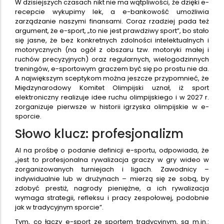
W dzisiejszych czasach nikt nie ma wątpliwości, że dzięki e-
recepcie wykupimy lek, a e-bankowość umożliwia
zarządzanie naszymi finansami. Coraz rzadziej pada też
argument, że e-sport, „to nie jest prawdziwy sport”, bo stało
się jasne, że bez konkretnych zdolności intelektualnych i
motorycznych (na ogół z obszaru tzw. motoryki małej i
ruchów precyzyjnych) oraz regularnych, wielogodzinnych
treningów, e-sportowym graczem być się po prostu nie da.
A największym sceptykom można jeszcze przypomnieć, że
Międzynarodowy Komitet Olimpijski uznał, iż sport
elektroniczny realizuje idee ruchu olimpijskiego i w 2027 r.
zorganizuje pierwsze w historii igrzyska olimpijskie w e-
sporcie.
Słowo klucz: profesjonalizm
AI na prośbę o podanie definicji e-sportu, odpowiada, że
„jest to profesjonalna rywalizacja graczy w gry wideo w
zorganizowanych turniejach i ligach. Zawodnicy –
indywidualnie lub w drużynach – mierzą się ze sobą, by
zdobyć prestiż, nagrody pieniężne, a ich rywalizacja
wymaga strategii, refleksu i pracy zespołowej, podobnie
jak w tradycyjnym sporcie”.
Tym, co łączy e-sport ze sportem tradycyjnym, są m.in.: