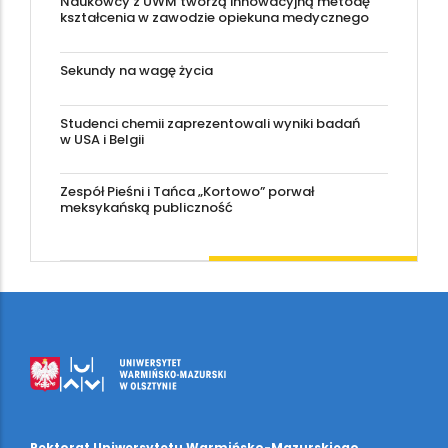
Naukowcy z UWM tworzą innowacyjną metodę
kształcenia w zawodzie opiekuna medycznego
Sekundy na wagę życia
Studenci chemii zaprezentowali wyniki badań
w USA i Belgii
Zespół Pieśni i Tańca „Kortowo” porwał
meksykańską publiczność
Rektorat Uniwersytetu Warmińsko-Mazurskiego