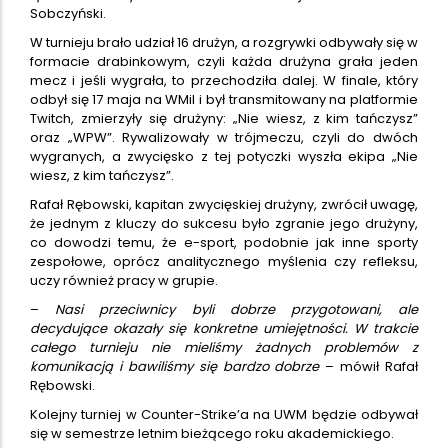
Sobczyński.
W turnieju brało udział 16 drużyn, a rozgrywki odbywały się w
formacie drabinkowym, czyli każda drużyna grała jeden
mecz i jeśli wygrała, to przechodziła dalej. W finale, który
odbył się 17 maja na WMiI i był transmitowany na platformie
Twitch, zmierzyły się drużyny: „Nie wiesz, z kim tańczysz”
oraz „WPW”. Rywalizowały w trójmeczu, czyli do dwóch
wygranych, a zwycięsko z tej potyczki wyszła ekipa „Nie
wiesz, z kim tańczysz”.
Rafał Rębowski, kapitan zwycięskiej drużyny, zwrócił uwagę,
że jednym z kluczy do sukcesu było zgranie jego drużyny,
co dowodzi temu, że e-sport, podobnie jak inne sporty
zespołowe, oprócz analitycznego myślenia czy refleksu,
uczy również pracy w grupie.
–
Nasi przeciwnicy byli dobrze przygotowani, ale
decydujące okazały się konkretne umiejętności. W trakcie
całego turnieju nie mieliśmy żadnych problemów z
komunikacją i bawiliśmy się bardzo dobrze
– mówił Rafał
Rębowski.
Kolejny turniej w Counter-Strike’a na UWM będzie odbywał
się w semestrze letnim bieżącego roku akademickiego.