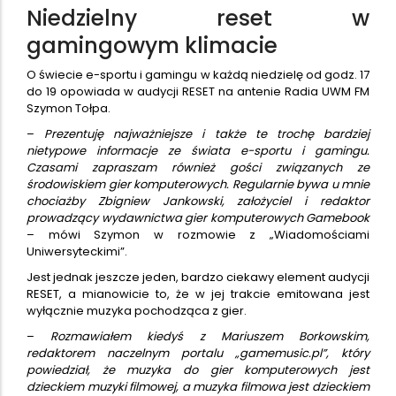
Niedzielny reset w
gamingowym klimacie
O świecie e-sportu i gamingu w każdą niedzielę od godz. 17
do 19 opowiada w audycji RESET na antenie Radia UWM FM
Szymon Tołpa.
–
Prezentuję najważniejsze i także te trochę bardziej
nietypowe informacje ze świata e-sportu i gamingu.
Czasami zapraszam również gości związanych ze
środowiskiem gier komputerowych. Regularnie bywa u mnie
chociażby Zbigniew Jankowski, założyciel i redaktor
prowadzący wydawnictwa gier komputerowych Gamebook
– mówi Szymon w rozmowie z „Wiadomościami
Uniwersyteckimi”.
Jest jednak jeszcze jeden, bardzo ciekawy element audycji
RESET, a mianowicie to, że w jej trakcie emitowana jest
wyłącznie muzyka pochodząca z gier.
–
Rozmawiałem kiedyś z Mariuszem Borkowskim,
redaktorem naczelnym portalu „gamemusic.pl”, który
powiedział, że muzyka do gier komputerowych jest
dzieckiem muzyki filmowej, a muzyka filmowa jest dzieckiem