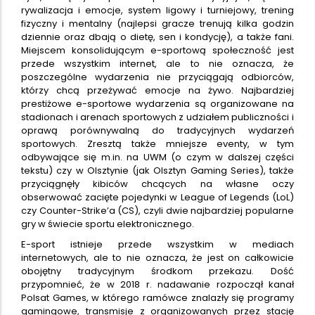
rywalizacja i emocje, system ligowy i turniejowy, trening
fizyczny i mentalny (najlepsi gracze trenują kilka godzin
dziennie oraz dbają o dietę, sen i kondycję), a także fani.
Miejscem konsolidującym e-sportową społeczność jest
przede wszystkim internet, ale to nie oznacza, że
poszczególne wydarzenia nie przyciągają odbiorców,
którzy chcą przeżywać emocje na żywo. Najbardziej
prestiżowe e-sportowe wydarzenia są organizowane na
stadionach i arenach sportowych z udziałem publiczności i
oprawą porównywalną do tradycyjnych wydarzeń
sportowych. Zresztą także mniejsze eventy, w tym
odbywające się m.in. na UWM (o czym w dalszej części
tekstu) czy w Olsztynie (jak Olsztyn Gaming Series), także
przyciągnęły kibiców chcących na własne oczy
obserwować zacięte pojedynki w League of Legends (LoL)
czy Counter-Strike’a (CS), czyli dwie najbardziej popularne
gry w świecie sportu elektronicznego.
E-sport istnieje przede wszystkim w mediach
internetowych, ale to nie oznacza, że jest on całkowicie
obojętny tradycyjnym środkom przekazu. Dość
przypomnieć, że w 2018 r. nadawanie rozpoczął kanał
Polsat Games, w którego ramówce znalazły się programy
gamingowe, transmisje z organizowanych przez stację