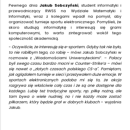
Pewnego dnia
Jakub Sobczyński
, student informatyki i
przewodniczący RWSS na Wydziale Matematyki i
Informatyki, wraz z kolegami wpadł na pomysł, aby
organizować turnieje sportu elektronicznego. Pomyśleli, że
skoro studiują informatykę i interesują się grami
komputerowymi, to warto zintegrować wokół tego
społeczność akademicką.
-
Oczywiście, że interesuję się e-sportem. Gdyby tak nie było,
to nie robiłbym tego, co robię
– mówi Jakub Sobczyński w
rozmowie z „Wiadomościami Uniwersyteckimi”. –
Polacy
byli swego czasu bardzo mocni w Counter-Strike’a – mówi
się nawet o „złotych czasach polskiego CS-a". Pamiętam,
jak oglądałem turnieje w sieci i przeżywałem duże emocje. W
sportach elektronicznych podoba mi się to, że akcja
rozgrywa się właściwie cały czas i że są one dostępne dla
każdego. Lubię też tradycyjne sporty, np. piłkę nożną, ale
tam bywa o wiele nudniej, no i nie każdy może zostać
piłkarzem, który będzie grał w dobrych klubach
– wyjaśnia
Jakub.