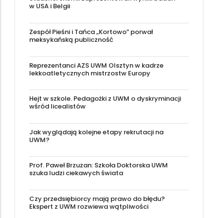
w USA i Belgii
Zespół Pieśni i Tańca „Kortowo” porwał
meksykańską publiczność
Reprezentanci AZS UWM Olsztyn w kadrze
lekkoatletycznych mistrzostw Europy
Hejt w szkole. Pedagożki z UWM o dyskryminacji
wśród licealistów
Jak wyglądają kolejne etapy rekrutacji na
UWM?
Prof. Paweł Brzuzan: Szkoła Doktorska UWM
szuka ludzi ciekawych świata
Czy przedsiębiorcy mają prawo do błędu?
Ekspert z UWM rozwiewa wątpliwości