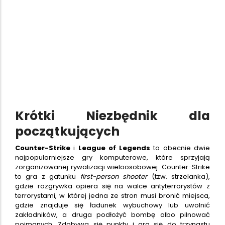
Krótki Niezbędnik dla
początkujących
Counter-Strike
i
League of Legends
to obecnie dwie
najpopularniejsze gry komputerowe, które sprzyjają
zorganizowanej rywalizacji wieloosobowej. Counter-Strike
to gra z gatunku
first-person shooter
(tzw. strzelanka),
gdzie rozgrywka opiera się na walce antyterrorystów z
terrorystami, w której jedna ze stron musi bronić miejsca,
gdzie znajduje się ładunek wybuchowy lub uwolnić
zakładników, a druga podłożyć bombę albo pilnować
pojmanych. Zdobywa się punkty i gra się do trzynastu