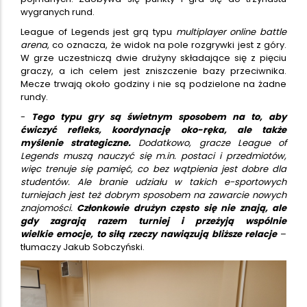
wygranych rund.
League of Legends jest grą typu
multiplayer online battle
arena
, co oznacza, że widok na pole rozgrywki jest z góry.
W grze uczestniczą dwie drużyny składające się z pięciu
graczy, a ich celem jest zniszczenie bazy przeciwnika.
Mecze trwają około godziny i nie są podzielone na żadne
rundy.
-
Tego typu gry są świetnym sposobem na to, aby
ćwiczyć refleks, koordynację oko-ręka, ale także
myślenie strategiczne.
Dodatkowo, gracze League of
Legends muszą nauczyć się m.in. postaci i przedmiotów,
więc trenuje się pamięć, co bez wątpienia jest dobre dla
studentów. Ale branie udziału w takich e-sportowych
turniejach jest też dobrym sposobem na zawarcie nowych
znajomości.
Członkowie drużyn często się nie znają, ale
gdy zagrają razem turniej i przeżyją wspólnie
wielkie emocje, to siłą rzeczy nawiązują bliższe relacje
–
tłumaczy Jakub Sobczyński.