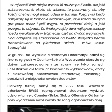
-
W tej chwili limit miejsc wynosi 16 drużyn po 5 osób, ale jeśli
zainteresowanie okaże się większe, to postaramy się, aby
każdy chętny mógł wziąć udział w turnieju. Rozgrywki będą
odbywały się w formacie drabinkowym, czyli każda drużyna
gra jeden mecz i jeśli wygra, to przechodzi dalej, a jeśli
przegra, to odpada. Do finału przejdą dwa najlepsze zespoły
i będą rywalizowały w trójmeczu, czyli do dwóch wygranych.
Finał odbędzie się stacjonarnie na WMiM. Wszystko będzie
transmitowane na platformie Twitch
– mówi Jakub
Sobczyński.
W grudniu na Wydziale Matematyki i Informatyki odbył się
finał rozgrywek w Counter-Strike’a. Wydarzenie cieszyło się
dużym zainteresowaniem ze strony nie tylko samych
uczestników, ale także ich kibiców czy wykładowców, którzy
z ciekawością obserwowali internetową transmisję i
podziwiali umiejętności swoich studentów.
Pierwszy turniej odbył się w 2022 roku. Wówczas
członkowie RWSS zaproponowali studentom wydziału
udział w turnieju Counter-Strike: Global Offensive. Od tamtej
pory wydarzenie ewoluowało do rangi ogólnouczelnianej.