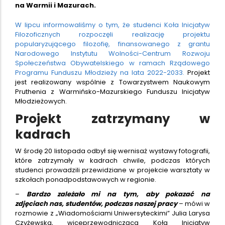
na Warmii i Mazurach.
W lipcu informowaliśmy o tym, że studenci Koła Inicjatyw
Filozoficznych rozpoczęli realizację projektu
popularyzującego filozofię, finansowanego z grantu
Narodowego Instytutu Wolności-Centrum Rozwoju
Społeczeństwa Obywatelskiego w ramach Rządowego
Programu Funduszu Młodzieży na lata 2022-2033.
Projekt
jest realizowany wspólnie z Towarzystwem Naukowym
Pruthenia z Warmińsko-Mazurskiego Funduszu Inicjatyw
Młodzieżowych.
Projekt zatrzymany w
kadrach
W środę 20 listopada odbył się wernisaż wystawy fotografii,
które zatrzymały w kadrach chwile, podczas których
studenci prowadzili przewidziane w projekcie warsztaty w
szkołach ponadpodstawowych w regionie.
–
Bardzo zależało mi na tym, aby pokazać na
zdjęciach nas, studentów, podczas naszej pracy
– mówi w
rozmowie z „Wiadomościami Uniwersyteckimi” Julia Larysa
Czyżewska, wiceprzewodnicząca Koła Inicjatyw