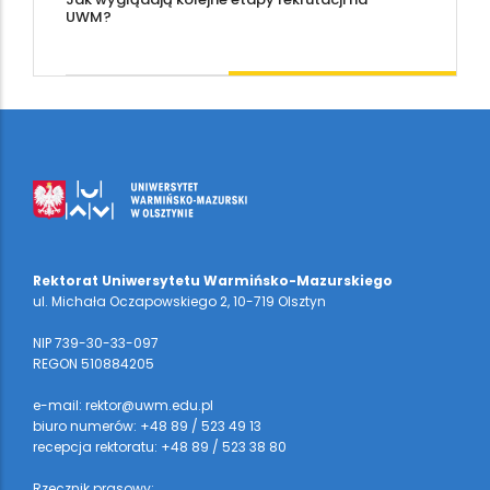
UWM?
Rektorat Uniwersytetu Warmińsko-Mazurskiego
ul. Michała Oczapowskiego 2, 10-719 Olsztyn
NIP 739-30-33-097
REGON 510884205
e-mail: rektor@uwm.edu.pl
biuro numerów: +48 89 / 523 49 13
recepcja rektoratu: +48 89 / 523 38 80
Rzecznik prasowy: