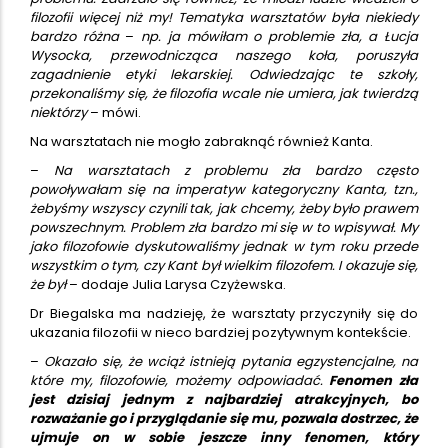
filozofii więcej niż my! Tematyka warsztatów była niekiedy
bardzo różna
–
np. ja mówiłam o problemie zła, a Łucja
Wysocka, przewodnicząca naszego koła, poruszyła
zagadnienie etyki lekarskiej. Odwiedzając te szkoły,
przekonaliśmy się, że filozofia wcale nie umiera, jak twierdzą
niektórzy
– mówi.
Na warsztatach nie mogło zabraknąć również Kanta.
–
Na warsztatach z problemu zła bardzo często
powoływałam się na imperatyw kategoryczny Kanta, tzn.,
żebyśmy wszyscy czynili tak, jak chcemy, żeby było prawem
powszechnym. Problem zła bardzo mi się w to wpisywał. My
jako filozofowie dyskutowaliśmy jednak w tym roku przede
wszystkim o tym, czy Kant był wielkim filozofem. I okazuje się,
że był
– dodaje Julia Larysa Czyżewska.
Dr Biegalska ma nadzieję, że warsztaty przyczyniły się do
ukazania filozofii w nieco bardziej pozytywnym kontekście.
–
Okazało się, że wciąż istnieją pytania egzystencjalne, na
które my, filozofowie, możemy odpowiadać.
Fenomen zła
jest dzisiaj jednym z najbardziej atrakcyjnych, bo
rozważanie go i przyglądanie się mu, pozwala dostrzec, że
ujmuje on w sobie jeszcze inny fenomen, który