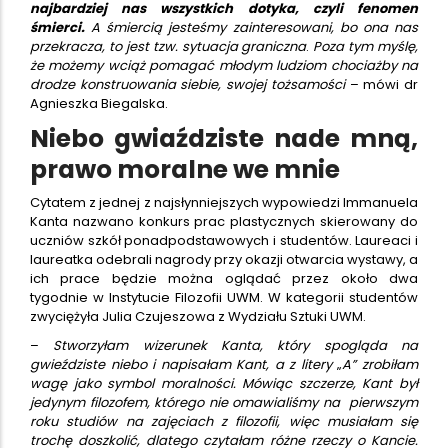
najbardziej nas wszystkich dotyka, czyli fenomen
śmierci.
A śmiercią jesteśmy zainteresowani, bo ona nas
przekracza, to jest tzw. sytuacja graniczna
.
Poza tym myślę,
że możemy wciąż pomagać młodym ludziom chociażby na
drodze konstruowania siebie, swojej tożsamości
– mówi dr
Agnieszka Biegalska.
Niebo gwiaździste nade mną,
prawo moralne we mnie
Cytatem z jednej z najsłynniejszych wypowiedzi Immanuela
Kanta nazwano konkurs prac plastycznych skierowany do
uczniów szkół ponadpodstawowych i studentów. Laureaci i
laureatka odebrali nagrody przy okazji otwarcia wystawy, a
ich prace będzie można oglądać przez około dwa
tygodnie w Instytucie Filozofii UWM. W kategorii studentów
zwyciężyła Julia Czujeszowa z Wydziału Sztuki UWM.
–
Stworzyłam wizerunek Kanta, który spogląda na
gwieździste niebo i napisałam Kant, a z litery
„
A” zrobiłam
wagę jako symbol moralności. Mówiąc szczerze, Kant był
jedynym filozofem, którego nie omawialiśmy na pierwszym
roku studiów na zajęciach z filozofii, więc musiałam się
trochę doszkolić, dlatego czytałam różne rzeczy o Kancie.