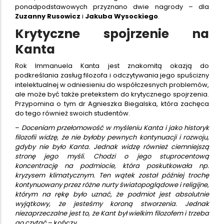
ponadpodstawowych przyznano dwie nagrody – dla
Zuzanny Rusowicz
i
Jakuba Wysockiego
.
Krytyczne spojrzenie na
Kanta
Rok Immanuela Kanta jest znakomitą okazją do
podkreślania zasług filozofa i odczytywania jego spuścizny
intelektualnej w odniesieniu do współczesnych problemów,
ale może być także pretekstem do krytycznego spojrzenia.
Przypomina o tym dr Agnieszka Biegalska, która zachęca
do tego również swoich studentów.
–
Doceniam przełomowość w myśleniu Kanta i jako historyk
filozofii widzę, że nie byłoby pewnych kontynuacji i rozwoju,
gdyby nie było Kanta. Jednak widzę również ciemniejszą
stronę jego myśli. Chodzi o jego stuprocentową
koncentrację na podmiocie, która poskutkowała np.
kryzysem klimatycznym. Ten wątek został później trochę
kontynuowany przez różne nurty światopoglądowe i religijne,
którym na rękę było uznać, że podmiot jest absolutnie
wyjątkowy, że jesteśmy koroną stworzenia. Jednak
niezaprzeczalne jest to, że Kant był wielkim filozofem i trzeba
go czytać
– kończy.