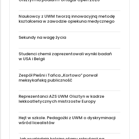
Naukowcy z UWM tworzą innowacyjną metodę
kształcenia w zawodzie opiekuna medycznego
Sekundy na wagę życia
Studenci chemii zaprezentowali wyniki badań
w USA i Belgii
Zespół Pieśni i Tańca „Kortowo” porwał
meksykańską publiczność
Reprezentanci AZS UWM Olsztyn w kadrze
lekkoatletycznych mistrzostw Europy
Hejt w szkole. Pedagożki z UWM o dyskryminacji
wśród licealistów
Jak wyglądają kolejne etapy rekrutacji na