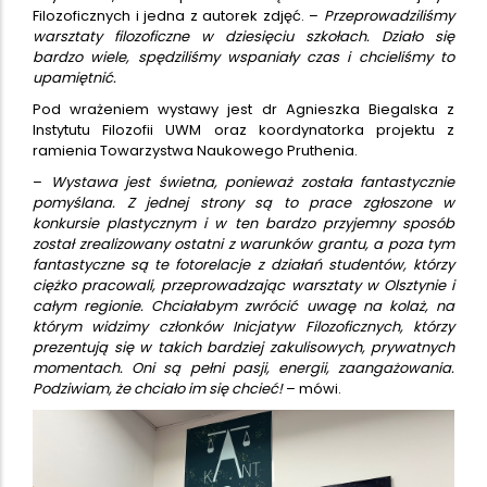
Filozoficznych i jedna z autorek zdjęć. –
Przeprowadziliśmy
warsztaty filozoficzne w dziesięciu szkołach. Działo się
bardzo wiele, spędziliśmy wspaniały czas i chcieliśmy to
upamiętnić.
Pod wrażeniem wystawy jest dr Agnieszka Biegalska z
Instytutu Filozofii UWM oraz koordynatorka projektu z
ramienia Towarzystwa Naukowego Pruthenia.
–
Wystawa jest świetna, ponieważ została fantastycznie
pomyślana. Z jednej strony są to prace zgłoszone w
konkursie plastycznym i w ten bardzo przyjemny sposób
został zrealizowany ostatni z warunków grantu, a poza tym
fantastyczne są te fotorelacje z działań studentów, którzy
ciężko pracowali, przeprowadzając warsztaty w Olsztynie i
całym regionie. Chciałabym zwrócić uwagę na kolaż, na
którym widzimy członków Inicjatyw Filozoficznych, którzy
prezentują się w takich bardziej zakulisowych, prywatnych
momentach. Oni są pełni pasji, energii, zaangażowania.
Podziwiam, że chciało im się chcieć!
– mówi.