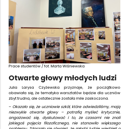
Prace studentów / fot. Marta Wiśniewska
Otwarte głowy młodych ludzi
Julia Larysa Czyżewska przyznaje, że początkowo
obawiała się, że tematyka warsztatów będzie dla uczniów
zbyt trudna, ale ostatecznie została mile zaskoczona.
–
Okazało się, że uczniowie szkół, które odwiedziliśmy, mają
niezwykle otwarte głowy – potrafią myśleć krytycznie,
angażować się, dyskutować i to, że czasami nie znali
jakiegoś pojęcia filozoficznego, nie stanowiło większego
problemu. Zdarzało się również, że młodzi ludzie wiedzieli o