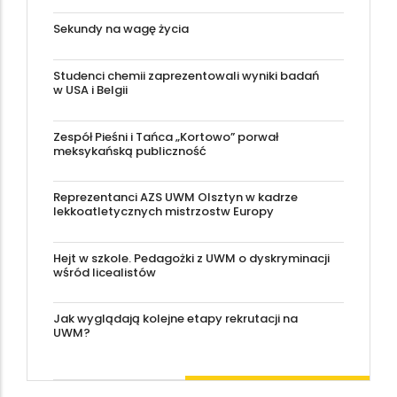
Sekundy na wagę życia
Studenci chemii zaprezentowali wyniki badań
w USA i Belgii
Zespół Pieśni i Tańca „Kortowo” porwał
meksykańską publiczność
Reprezentanci AZS UWM Olsztyn w kadrze
lekkoatletycznych mistrzostw Europy
Hejt w szkole. Pedagożki z UWM o dyskryminacji
wśród licealistów
Jak wyglądają kolejne etapy rekrutacji na
UWM?