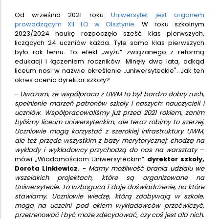
Od września 2021 roku
Uniwersytet jest organem
prowadzącym XII LO w Olsztynie
. W roku szkolnym
2023/2024 naukę rozpoczęło sześć klas pierwszych,
liczących 24 uczniów każda. Tyle samo klas pierwszych
było rok temu. To efekt „wyżu” związanego z reformą
edukacji i łączeniem roczników. Minęły dwa lata, odkąd
liceum nosi w nazwie określenie „uniwersyteckie". Jak ten
okres ocenia dyrektor szkoły?
-
Uważam, że współpraca z UWM to był bardzo dobry ruch,
spełnienie marzeń patronów szkoły i naszych: nauczycieli i
uczniów. Współpracowaliśmy już przed 2021 rokiem, zanim
byliśmy liceum uniwersyteckim, ale teraz robimy to szerzej.
Uczniowie mogą korzystać z szerokiej infrastruktury UWM,
ale też przede wszystkim z bazy merytorycznej: chodzą na
wykłady i wykładowcy przychodzą do nas na warsztaty
–
mówi „Wiadomościom Uniwersyteckim”
dyrektor szkoły,
Dorota Linkiewicz.
-
Mamy możliwość brania udziału we
wszelakich projektach, które są organizowane na
Uniwersytecie. To wzbogaca i daje doświadczenie, na które
stawiamy. Uczniowie wiedzę, którą zdobywają w szkole,
mogą na uczelni pod okiem wykładowców przećwiczyć,
przetrenować i być może zdecydować, czy coś jest dla nich.