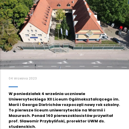
04 Września 2023
W poniedziałek 4 września uczniowie
Uniwersyteckiego XII Liceum Ogólnokształcącego im.
Marii i Georga Dietrichów rozpoczęli nowy rok szkolny.
To pierwsze liceum uniwersyteckie na Warmii i
Mazurach. Ponad 140 pierwszoklasistów przywitał
prof. Sławomir Przybyliński, prorektor UWM ds.
studenckich.