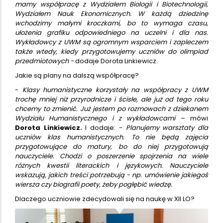
mamy współpracę z Wydziałem Biologii i Biotechnologii,
Wydziałem Nauk Ekonomicznych. W każdą dziedzinę
wchodzimy małymi kroczkami, bo to wymaga czasu,
ułożenia grafiku odpowiedniego na uczelni i dla nas.
Wykładowcy z UWM są ogromnym wsparciem i zapleczem
także wtedy, kiedy przygotowujemy uczniów do olimpiad
przedmiotowych -
dodaje Dorota Linkiewicz.
Jakie są plany na dalszą współpracę?
-
Klasy humanistyczne korzystały na współpracy z UWM
trochę mniej niż przyrodnicze i ścisłe, ale już od tego roku
chcemy to zmienić. Już jestem po rozmowach z dziekanem
Wydziału Humanistycznego i z wykładowcami
– mówi
Dorota Linkiewicz.
I dodaje: -
Planujemy warsztaty dla
uczniów klas humanistycznych. To nie będą zajęcia
przygotowujące do matury, bo do niej przygotowują
nauczyciele. Chodzi o poszerzenie spojrzenia na wiele
różnych kwestii literackich i językowych. Nauczyciele
wskazują, jakich treści potrzebują - np. umówienie jakiegoś
wiersza czy biografii poety, żeby pogłębić wiedzę.
Dlaczego uczniowie zdecydowali się na naukę w XII LO?