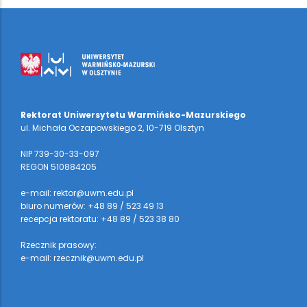
Rektorat Uniwersytetu Warmińsko-Mazurskiego
ul. Michała Oczapowskiego 2, 10-719 Olsztyn
NIP 739-30-33-097
REGON 510884205
e-mail: rektor@uwm.edu.pl
biuro numerów: +48 89 / 523 49 13
recepcja rektoratu: +48 89 / 523 38 80
Rzecznik prasowy:
e-mail: rzecznik@uwm.edu.pl