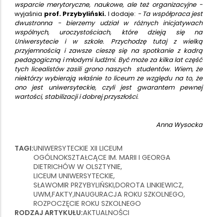
wsparcie merytoryczne, naukowe, ale też organizacyjne -
wyjaśnia
prof. Przybyliński.
I dodaje:
- Ta współpraca jest
dwustronna - bierzemy udział w różnych inicjatywach
wspólnych, uroczystościach, które dzieją się na
Uniwersytecie i w szkole. Przychodzę tutaj z wielką
przyjemnością i zawsze cieszę się na spotkanie z kadrą
pedagogiczną i młodymi ludźmi. Być może za kilka lat część
tych licealistów zasili grono naszych studentów. Wiem, że
niektórzy wybierają właśnie to liceum ze względu na to, że
ono jest uniwersyteckie, czyli jest gwarantem pewnej
wartości, stabilizacji i dobrej przyszłości.
Anna Wysocka
TAGI
UNIWERSYTECKIE XII LICEUM
OGÓLNOKSZTAŁCĄCE IM. MARII I GEORGA
DIETRICHÓW W OLSZTYNIE
LICEUM UNIWERSYTECKIE
SŁAWOMIR PRZYBYLIŃSKI
DOROTA LINKIEWICZ
UWM
FAKTY
INAUGURACJA ROKU SZKOLNEGO
ROZPOCZĘCIE ROKU SZKOLNEGO
RODZAJ ARTYKUŁU
AKTUALNOŚCI