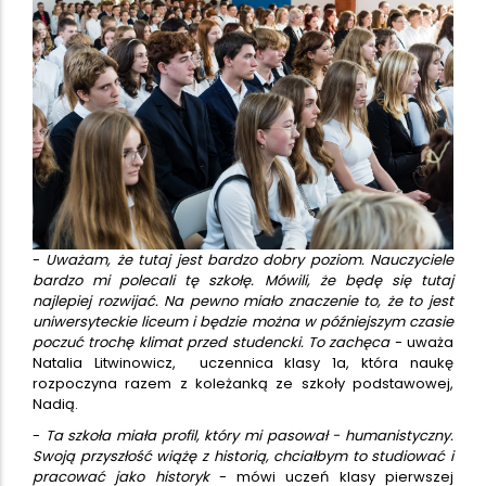
-
Uważam, że tutaj jest bardzo dobry poziom. Nauczyciele
bardzo mi polecali tę szkołę. Mówili, że będę się tutaj
najlepiej rozwijać. Na pewno miało znaczenie to, że to jest
uniwersyteckie liceum i będzie można w późniejszym czasie
poczuć trochę klimat przed studencki. To zachęca
- uważa
Natalia Litwinowicz, uczennica klasy 1a, która naukę
rozpoczyna razem z koleżanką ze szkoły podstawowej,
Nadią.
-
Ta szkoła miała profil, który mi pasował - humanistyczny.
Swoją przyszłość wiążę z historią, chciałbym to studiować i
pracować jako historyk
- mówi uczeń klasy pierwszej