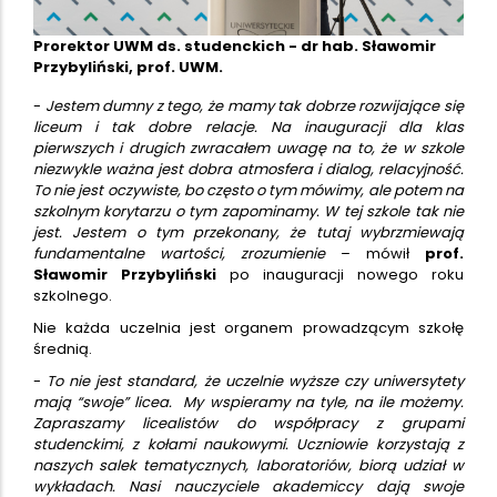
Prorektor UWM ds. studenckich - dr hab. Sławomir
Przybyliński, prof. UWM.
-
Jestem dumny z tego, że mamy tak dobrze rozwijające się
liceum i tak dobre relacje. Na inauguracji dla klas
pierwszych i drugich zwracałem uwagę na to, że w szkole
niezwykle ważna jest dobra atmosfera i dialog, relacyjność.
To nie jest oczywiste, bo często o tym mówimy, ale potem na
szkolnym korytarzu o tym zapominamy. W tej szkole tak nie
jest. Jestem o tym przekonany, że tutaj wybrzmiewają
fundamentalne wartości, zrozumienie
– mówił
prof.
Sławomir Przybyliński
po inauguracji nowego roku
szkolnego.
Nie każda uczelnia jest organem prowadzącym szkołę
średnią.
-
To nie jest standard, że uczelnie wyższe czy uniwersytety
mają “swoje” licea. My wspieramy na tyle, na ile możemy.
Zapraszamy licealistów do współpracy z grupami
studenckimi, z kołami naukowymi. Uczniowie korzystają z
naszych salek tematycznych, laboratoriów, biorą udział w
wykładach. Nasi nauczyciele akademiccy dają swoje