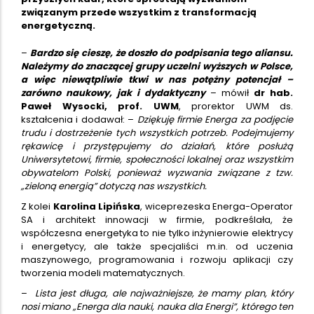
związanym przede wszystkim z transformacją
energetyczną.
–
Bardzo się cieszę, że doszło do podpisania tego aliansu.
Należymy do znaczącej grupy uczelni wyższych w Polsce,
a więc niewątpliwie tkwi w nas potężny potencjał –
zarówno naukowy, jak i dydaktyczny
– mówił
dr hab.
Paweł Wysocki, prof. UWM
, prorektor UWM ds.
kształcenia i dodawał: –
Dziękuję firmie Energa za podjęcie
trudu i dostrzeżenie tych wszystkich potrzeb. Podejmujemy
rękawicę i przystępujemy do działań, które posłużą
Uniwersytetowi, firmie, społeczności lokalnej oraz wszystkim
obywatelom Polski, ponieważ wyzwania związane z tzw.
„zieloną energią” dotyczą nas wszystkich.
Z kolei
Karolina Lipińska
, wiceprezeska Energa-Operator
SA i architekt innowacji w firmie, podkreślała, że
współczesna energetyka to nie tylko inżynierowie elektrycy
i energetycy, ale także specjaliści m.in. od uczenia
maszynowego, programowania i rozwoju aplikacji czy
tworzenia modeli matematycznych.
–
Lista jest długa, ale najważniejsze, że mamy plan, który
nosi miano „Energa dla nauki, nauka dla Energi”, którego ten