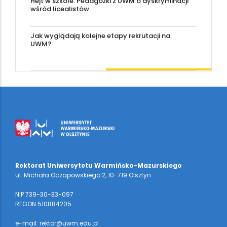
Hejt w szkole. Pedagożki z UWM o dyskryminacji
wśród licealistów
Jak wyglądają kolejne etapy rekrutacji na
UWM?
Rektorat Uniwersytetu Warmińsko-Mazurskiego
ul. Michała Oczapowskiego 2, 10-719 Olsztyn
NIP 739-30-33-097
REGON 510884205
e-mail: rektor@uwm.edu.pl