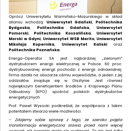
Oprócz Uniwersytetu Warmińsko-Mazurskiego w skład
aliansu wchodzą:
Uniwersytet Gdański
,
Politechnika
Bydgoska
,
Politechnika Gdańska
,
Uniwersytet
Pomorski
,
Politechnika Koszalińska
,
Uniwersytet
Morski w Gdyni
,
Uniwersytet WSB Merito
,
Uniwersytet
Mikołaja Kopernika
,
Uniwersytet Kaliski
oraz
Politechnika Poznańska
.
Energa-Operator SA jest najbardziej „zielonym”
dystrybutorem energii elektrycznej w Polsce. 60 proc.
dystrybuowanej energii pochodzi z energii odnawialnej.
Firma działa na obszarze ośmiu województw, a jeden z jej
oddziałów znajduje się w Olsztynie. Jest również
największym beneficjentem środków z Krajowego Planu
Odbudowy (KPO) spośród polskich dystrybutorów
energetycznych.
Prof. Paweł Wysocki podkreślał, że współpraca z takim
potentatem stwarza wiele możliwości.
–
Zdajemy sobie sprawę z tego, że szeroko pojęta
transformacja energetyczna stawia przed nami więcej
wyzwań, niż pozornie może się wydawać. To nie jest tylko