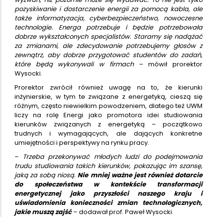
pozyskiwanie i dostarczenie energii za pomocą kabla, ale
także informatyzacja, cyberbezpieczeństwo, nowoczesne
technologie. Energa potrzebuje i będzie potrzebowała
dobrze wykształconych specjalistów. Staramy się nadążać
za zmianami, ale zdecydowanie potrzebujemy głosów z
zewnątrz, aby dobrze przygotować studentów do zadań,
które będą wykonywali w firmach
– mówił prorektor
Wysocki.
Prorektor zwrócił również uwagę na to, że kierunki
inżynierskie, w tym te związane z energetyką, cieszą się
różnym, często niewielkim powodzeniem, dlatego też UWM
liczy na rolę Energi jako promotora idei studiowania
kierunków związanych z energetyką – początkowo
trudnych i wymagających, ale dających konkretne
umiejętności i perspektywy na rynku pracy.
–
Trzeba przekonywać młodych ludzi do podejmowania
trudu studiowania takich kierunków, pokazując im szansę,
jaką za sobą niosą.
Nie mniej ważne jest również dotarcie
do społeczeństwa w kontekście transformacji
energetycznej jako przyszłości naszego kraju i
uświadomienia konieczności zmian technologicznych,
jakie muszą zajść
– dodawał prof. Paweł Wysocki.