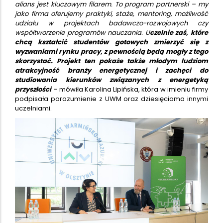
alians jest kluczowym filarem. To program partnerski – my
jako firma oferujemy praktyki, staże, mentoring, możliwość
udziału w projektach badawczo-rozwojowych czy
współtworzenie programów nauczania. U
czelnie zaś, które
chcą kształcić studentów gotowych zmierzyć się z
wyzwaniami rynku pracy, z pewnością będą mogły z tego
skorzystać. Projekt ten pokaże także młodym ludziom
atrakcyjność branży energetycznej i zachęci do
studiowania kierunków związanych z energetyką
przyszłości
–
mówiła Karolina Lipińska, która w imieniu firmy
podpisała porozumienie z UWM oraz dziesięcioma innymi
uczelniami.