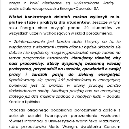
czego z kolei niezbędne są wykształcone kadry
–
podkreślała wiceprezeska Energa-Operator SA.
Wśród konkretnych działań można wyliczyć m.in.
płatne staże i praktyki dla studentów.
Jeszcze w tym
roku Energa chce przyjąć ponad 20 studentów ze
wszystkich uczelni wchodzących w skład porozumienia.
–
Zainteresowanie jest bardzo duże. Liczymy na to, że
współpraca z władzami uczelni aliansu będzie układała się
dobrze i że będziemy mogli wypowiedzieć swoje zdanie na
temat programów kształcenia.
Planujemy również, aby
nasi pracownicy, którzy dysponują bezcenną wiedzą
praktyczną, przychodzili na uczelnie, opowiadali o swojej
pracy i zarażali pasją do zielonej energetyki.
Spodziewamy się sporej luki pokoleniowej w energetyce,
ponieważ jest to branża, w której pracują bardzo
doświadczone osoby. Niedługo przejdą one na emeryturę,
dlatego już dziś musimy zadbać o młodych ludzi
– dodała
Karolina Lipińska.
Podczas oficjalnego podpisania porozumienia goście z
polskich uczelni tworzących porozumienie wysłuchali
również informacji o Uniwersytecie Warmińsko-Mazurskim,
które przedstawiła Marta Wangin, dyrektorka Centrum