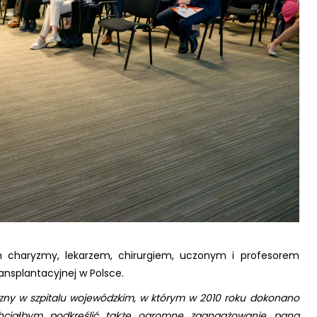
ym charyzmy, lekarzem, chirurgiem, uczonym i profesorem
nsplantacyjnej w Polsce.
czny w szpitalu wojewódzkim, w którym w 2010 roku dokonano
Chciałbym podkreślić także ogromne zaangażowanie pana