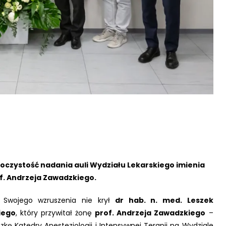
oczystość nadania auli Wydziału Lekarskiego imienia
of. Andrzeja Zawadzkiego.
. Swojego wzruszenia nie krył
dr hab. n. med. Leszek
iego
, który przywitał żonę
prof. Andrzeja Zawadzkiego
–
iczkę Katedry Anestezjologii i Intensywnej Terapii na Wydziale