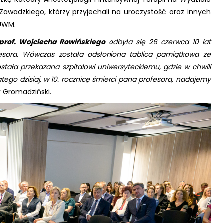
f. Zawadzkiego, którzy przyjechali na uroczystość oraz innych
 UWM.
prof. Wojciecha Rowińskiego
odbyła się 26 czerwca 10 lat
fesora. Wówczas została odsłoniona tablica pamiątkowa ze
tała przekazana szpitalowi uniwersyteckiemu, gdzie w chwili
atego dzisiaj, w 10. rocznicę śmierci pana profesora, nadajemy
k Gromadziński.