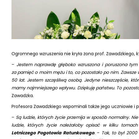
Ogromnego wzruszenia nie kryła żona prof. Zawadzkiego, kt
–
Jestem naprawdę głęboko wzruszona i poruszona tym a
za pamięć o moim mężu i to, co pozostało po nim. Zawsze w
50 lat. Jestem szczęśliwą osobą. Jedyne nieszczęście, które
mamy najmniejszego wpływu. Dziękuję państwu. To pozosta
Zawadzka.
Profesora Zawadzkiego wspominali także jego uczniowie i pr
–
Są ludzie, których życie przemija w sposób normalny. Nie 
ludzie, których życie należałoby opisać w kilku tomac
Lotniczego Pogotowia Ratunkowego
.
–
Tak, to był 2000 r