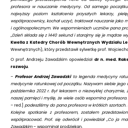
profesora w nauczanie medycyny. Od samego początku 
najwyższy poziom kształcenia przyszłych lekarzy, pie
współpracownicy, kochał uczyć, traktował nauczanie jako m
i ogólnospołecznym. We wspomnieniach uczniów pana prof
„Dzień składa się z 1440 sekund i starajmy się je mądrze w
Kwella z Katedry Chorób Wewnętrznych Wydziału 
Wewnętrznych), który przedstawił sylwetkę prof. Wojciech
O prof. Andrzeju Zawadzkim opowiedział
dr n. med. Rak
rozwoju
.
–
Profesor Andrzej Zawadzki
to legenda medycyny ratunk
medycynie ratunkowej od początku. Nazywam siebie jego u
października 2022 r. Był lekarzem o niezwykłej charyzmie,
naszej pamięci i myślę, że wiele osób wspomina profesor
– red.]
podeszliśmy do pana profesora w krótkich szortach. S
Kolejne spotkanie z profesorem, zostałem przedstawio
współpracować. Prof. się odwrócił i powiedział „Co ja m
Zawadzkim
– wspominał prodziekan.