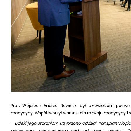
Prof. Wojciech Andrzej Rowiński był człowiekiem pełn
medycyny. Współtworzył warunki dla rozwoju medycyny tra
–
Dzięki jego staraniom utworzono oddział transplantologi
pierwszego przeszczepienia nerki od dawcy żywego. 