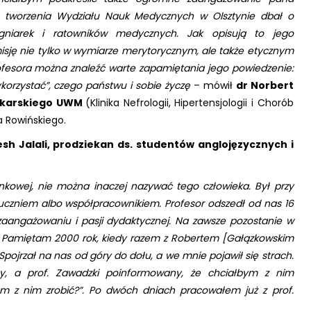
tworzenia Wydziału Nauk Medycznych w Olsztynie dbał o
lęgniarek i ratowników medycznych. Jak opisują to jego
isję nie tylko w wymiarze merytorycznym, ale także etycznym
esora można znaleźć warte zapamiętania jego powiedzenie:
ykorzystać”, czego państwu i sobie życzę
– mówił
dr Norbert
Lekarskiego UWM
(Klinika Nefrologii, Hipertensjologii i Chorób
a Rowińskiego.
esh Jalali, prodziekan ds. studentów anglojęzycznych i
owej, nie można inaczej nazywać tego człowieka. Był przy
czniem albo współpracownikiem. Profesor odszedł od nas 16
 zaangażowaniu i pasji dydaktycznej. Na zawsze pozostanie w
a. Pamiętam 2000 rok, kiedy razem z Robertem [Gałązkowskim
pojrzał na nas od góry do dołu, a we mnie pojawił się strach.
ny, a prof. Zawadzki poinformowany, że chciałbym z nim
am z nim zrobić?”. Po dwóch dniach pracowałem już z prof.