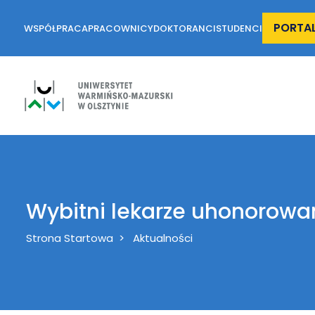
PORTA
WSPÓŁPRACA
PRACOWNICY
DOKTORANCI
STUDENCI
Wybitni lekarze uhonorow
Breadcrumb
Strona Startowa
Aktualności