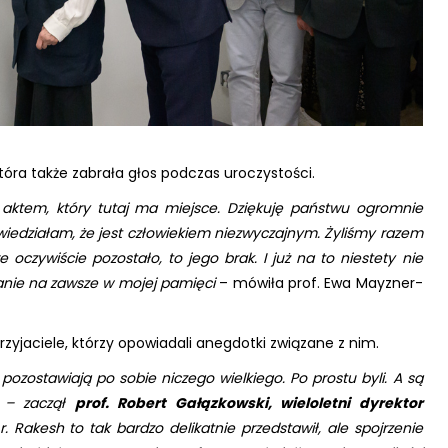
óra także zabrała głos podczas uroczystości.
ktem, który tutaj ma miejsce. Dziękuję państwu ogromnie
iedziałam, że jest człowiekiem niezwyczajnym. Żyliśmy razem
 oczywiście pozostało, to jego brak. I już na to niestety nie
nie na zawsze w mojej pamięci
– mówiła prof. Ewa Mayzner-
zyjaciele, którzy opowiadali anegdotki związane z nim.
pozostawiają po sobie niczego wielkiego. Po prostu byli. A są
h – zaczął
prof. Robert Gałązkowski, wieloletni dyrektor
. Rakesh to tak bardzo delikatnie przedstawił, ale spojrzenie