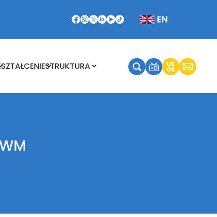
Kształcenie
Struktura
KSZTAŁCENIE
STRUKTURA
 UWM