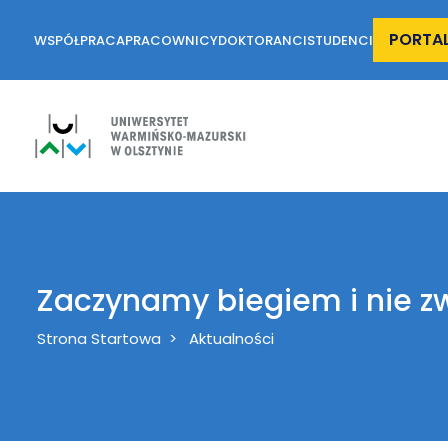
PORTA
WSPÓŁPRACA
PRACOWNICY
DOKTORANCI
STUDENCI
Zaczynamy biegiem i nie z
Breadcrumb
Strona Startowa
Aktualności