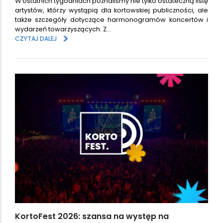
W ostatnich tygodniach poznaliśmy nie tylko ostateczną listę
artystów, którzy wystąpią dla kortowskiej publiczności, ale
także szczegóły dotyczące harmonogramów koncertów i
wydarzeń towarzyszących. Z…
>
CZYTAJ DALEJ
KortoFest 2026: szansa na występ na