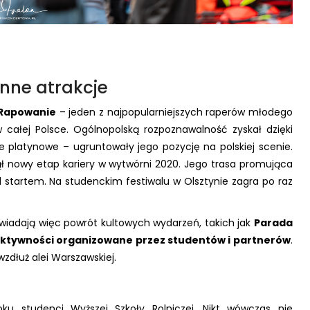
inne atrakcje
Rapowanie
– jeden z najpopularniejszych raperów młodego
 całej Polsce. Ogólnopolską rozpoznawalność zyskał dzięki
e platynowe – ugruntowały jego pozycję na polskiej scenie.
ł nowy etap kariery w wytwórni 2020. Jego trasa promująca
 startem. Na studenckim festiwalu w Olsztynie zagra po raz
owiadają więc powrót kultowych wydarzeń, takich jak
Parada
ktywności organizowane przez studentów i partnerów
.
zdłuż alei Warszawskiej.
oku studenci Wyższej Szkoły Rolniczej. Nikt wówczas nie