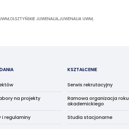
UWM
OLSZTYŃSKIE JUWENALIA
JUWENALIA UWM
A
ADANIA
KSZTAŁCENIE
jektów
Serwis rekrutacyjny
abory na projekty
Ramowa organizacja roku
akademickiego
i regulaminy
Studia stacjonarne