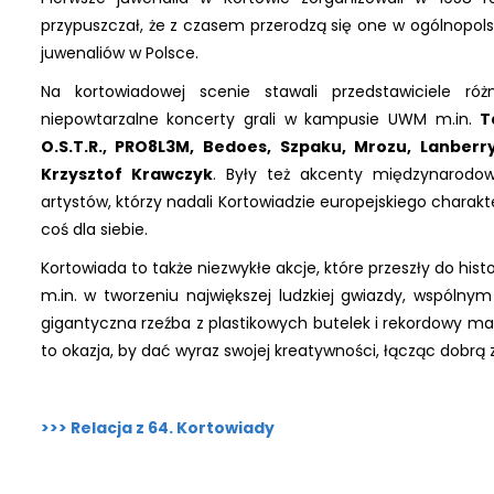
przypuszczał, że z czasem przerodzą się one w ogólnopol
juwenaliów w Polsce.
Na kortowiadowej scenie stawali przedstawiciele r
niepowtarzalne koncerty grali w kampusie UWM m.in.
T
O.S.T.R., PRO8L3M, Bedoes, Szpaku, Mrozu, Lanberry
Krzysztof Krawczyk
. Były też akcenty międzynarodo
artystów, którzy nadali Kortowiadzie europejskiego charakt
coś dla siebie.
Kortowiada to także niezwykłe akcje, które przeszły do histo
m.in. w tworzeniu największej ludzkiej gwiazdy, wspóln
gigantyczna rzeźba z plastikowych butelek i rekordowy mar
to okazja, by dać wyraz swojej kreatywności, łącząc dobr
>>> Relacja z 64. Kortowiady