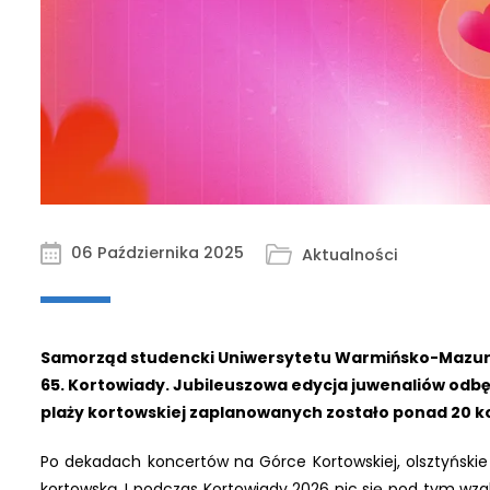
06 Października 2025
Aktualności
Samorząd studencki Uniwersytetu Warmińsko-Mazurski
65. Kortowiady. Jubileuszowa edycja juwenaliów odbę
plaży kortowskiej zaplanowanych zostało ponad 20 k
Po dekadach koncertów na Górce Kortowskiej, olsztyńskie 
kortowską. I podczas Kortowiady 2026 nic się pod tym w