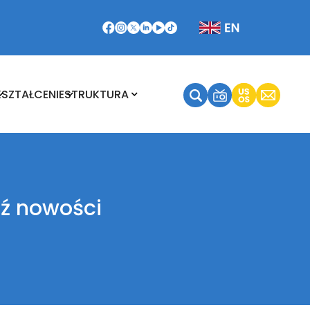
Kształcenie
Struktura
KSZTAŁCENIE
STRUKTURA
dź nowości