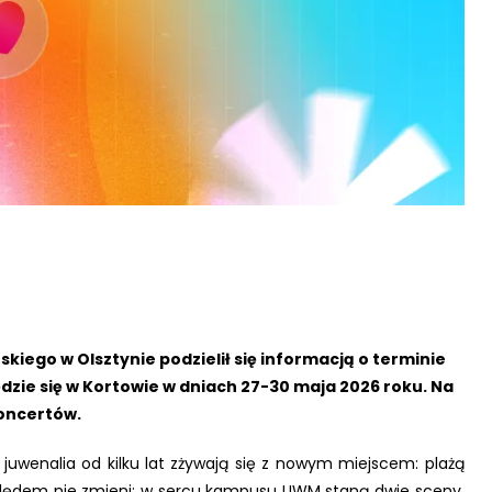
ego w Olsztynie podzielił się informacją o terminie
dzie się w Kortowie w dniach 27-30 maja 2026 roku. Na
oncertów.
juwenalia od kilku lat zżywają się z nowym miejscem: plażą
zględem nie zmieni: w sercu kampusu UWM staną dwie sceny,