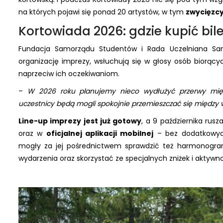
na których pojawi się ponad 20 artystów, w tym
zwycięzcy
Kortowiada 2026: gdzie kupić bil
Fundacja Samorządu Studentów i Rada Uczelniana Sa
organizację imprezy, wsłuchują się w głosy osób biorącyc
naprzeciw ich oczekiwaniom.
–
W 2026 roku planujemy nieco wydłużyć przerwy mi
uczestnicy będą mogli spokojnie przemieszczać się między wys
Line-up imprezy jest już gotowy
, a 9 października rusz
oraz w
oficjalnej aplikacji mobilnej
– bez dodatkowych
mogły za jej pośrednictwem sprawdzić też harmonogra
wydarzenia oraz skorzystać ze specjalnych zniżek i aktywno