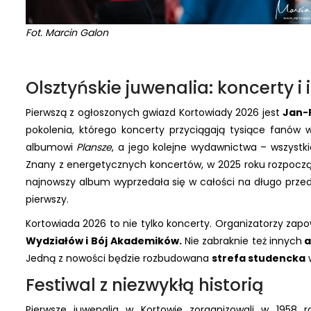
Fot. Marcin Galon
Olsztyńskie juwenalia: koncerty i 
Pierwszą z ogłoszonych gwiazd Kortowiady 2026 jest
Jan-
pokolenia, którego koncerty przyciągają tysiące fanów w
albumowi
Plansze
, a jego kolejne wydawnictwa – wszystki
Znany z energetycznych koncertów, w 2025 roku rozpoczą
najnowszy album wyprzedała się w całości na długo przed
pierwszy.
Kortowiada 2026 to nie tylko koncerty. Organizatorzy zap
Wydziałów i
Bój Akademików.
Nie zabraknie też innych
a
Jedną z nowości będzie rozbudowana
strefa studencka
w
Festiwal z niezwykłą historią
Pierwsze juwenalia w Kortowie zorganizowali w 1958 r