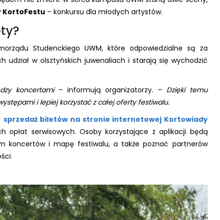
 KortoFestu
– konkursu dla młodych artystów.
ety?
morządu Studenckiego UWM, które odpowiedzialne są za
h udział w olsztyńskich juwenaliach i starają się wychodzić
ędzy koncertami
– informują organizatorzy. –
Dzięki temu
tępami i lepiej korzystać z całej oferty festiwalu.
a
s
przedaż biletów
na stronie internetowej Kortowiady
 opłat serwisowych. Osoby korzystające z aplikacji będą
m koncertów i mapę festiwalu, a także poznać partnerów
ści.