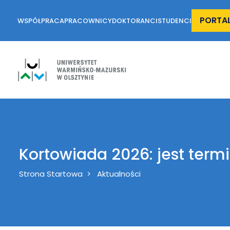
PORTA
WSPÓŁPRACA
PRACOWNICY
DOKTORANCI
STUDENCI
Kortowiada 2026: jest ter
Breadcrumb
Strona Startowa
Aktualności