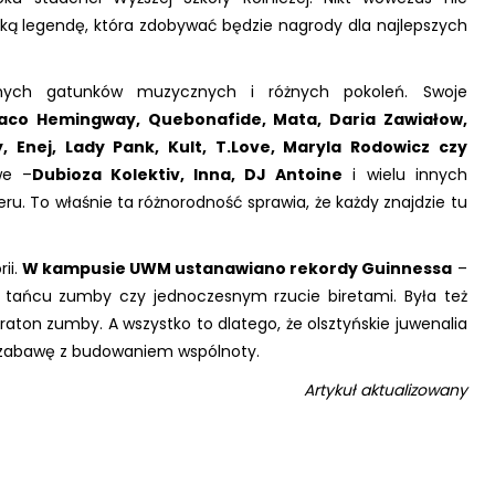
ską legendę, która zdobywać będzie nagrody dla najlepszych
óżnych gatunków muzycznych i różnych pokoleń. Swoje
aco Hemingway, Quebonafide, Mata, Daria Zawiałow,
, Enej, Lady Pank, Kult, T.Love, Maryla Rodowicz czy
we –
Dubioza Kolektiv, Inna, DJ Antoine
i wielu innych
eru. To właśnie ta różnorodność sprawia, że każdy znajdzie tu
rii.
W kampusie UWM ustanawiano rekordy Guinnessa
–
ym tańcu zumby czy jednoczesnym rzucie biretami. Była też
aton zumby. A wszystko to dlatego, że olsztyńskie juwenalia
ą zabawę z budowaniem wspólnoty.
Artykuł aktualizowany