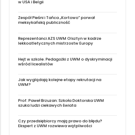
w USA i Belgii
Zespół Pieśni i Tańca „Kortowo” porwał
meksykańską publiczność
Reprezentanci AZS UWM Olsztyn w kadrze
lekkoatletycznych mistrzostw Europy
Hejt w szkole. Pedagożki z UWM o dyskryminacji
wśród licealistów
Jak wyglądają kolejne etapy rekrutacji na
UWM?
Prof. Paweł Brzuzan: Szkoła Doktorska UWM
szuka ludzi ciekawych świata
Czy przedsiębiorcy mają prawo do błędu?
Ekspert z UWM rozwiewa wątpliwości