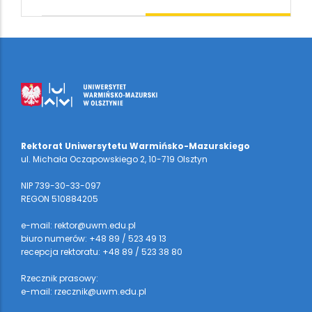
Rektorat Uniwersytetu Warmińsko-Mazurskiego
ul. Michała Oczapowskiego 2, 10-719 Olsztyn
NIP 739-30-33-097
REGON 510884205
e-mail: rektor@uwm.edu.pl
biuro numerów: +48 89 / 523 49 13
recepcja rektoratu: +48 89 / 523 38 80
Rzecznik prasowy:
e-mail: rzecznik@uwm.edu.pl