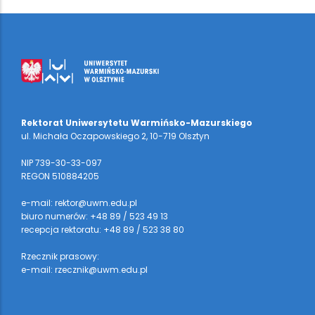
Rektorat Uniwersytetu Warmińsko-Mazurskiego
ul. Michała Oczapowskiego 2, 10-719 Olsztyn
NIP 739-30-33-097
REGON 510884205
e-mail: rektor@uwm.edu.pl
biuro numerów: +48 89 / 523 49 13
recepcja rektoratu: +48 89 / 523 38 80
Rzecznik prasowy:
e-mail: rzecznik@uwm.edu.pl