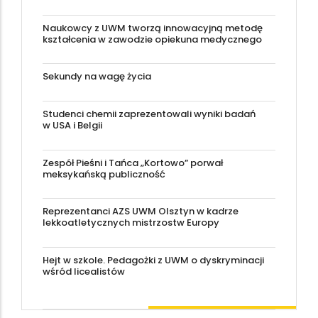
Naukowcy z UWM tworzą innowacyjną metodę
kształcenia w zawodzie opiekuna medycznego
Sekundy na wagę życia
Studenci chemii zaprezentowali wyniki badań
w USA i Belgii
Zespół Pieśni i Tańca „Kortowo” porwał
meksykańską publiczność
Reprezentanci AZS UWM Olsztyn w kadrze
lekkoatletycznych mistrzostw Europy
Hejt w szkole. Pedagożki z UWM o dyskryminacji
wśród licealistów