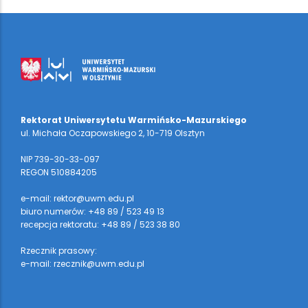
Rektorat Uniwersytetu Warmińsko-Mazurskiego
ul. Michała Oczapowskiego 2, 10-719 Olsztyn
NIP 739-30-33-097
REGON 510884205
e-mail: rektor@uwm.edu.pl
biuro numerów: +48 89 / 523 49 13
recepcja rektoratu: +48 89 / 523 38 80
Rzecznik prasowy:
e-mail: rzecznik@uwm.edu.pl