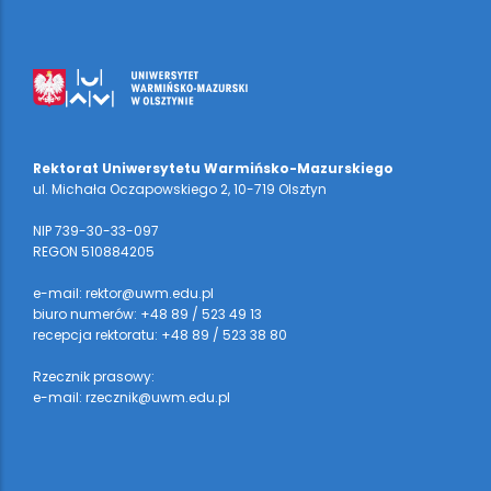
Rektorat Uniwersytetu Warmińsko-Mazurskiego
ul. Michała Oczapowskiego 2, 10-719 Olsztyn
NIP 739-30-33-097
REGON 510884205
e-mail: rektor@uwm.edu.pl
biuro numerów: +48 89 / 523 49 13
recepcja rektoratu: +48 89 / 523 38 80
Rzecznik prasowy:
e-mail: rzecznik@uwm.edu.pl