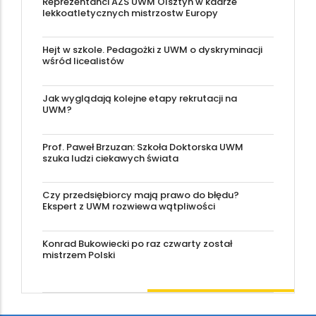
Reprezentanci AZS UWM Olsztyn w kadrze
lekkoatletycznych mistrzostw Europy
Hejt w szkole. Pedagożki z UWM o dyskryminacji
wśród licealistów
Jak wyglądają kolejne etapy rekrutacji na
UWM?
Prof. Paweł Brzuzan: Szkoła Doktorska UWM
szuka ludzi ciekawych świata
Czy przedsiębiorcy mają prawo do błędu?
Ekspert z UWM rozwiewa wątpliwości
Konrad Bukowiecki po raz czwarty został
mistrzem Polski