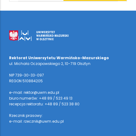
Rektorat Uniwersytetu Warmińsko-Mazurskiego
ul. Michała Oczapowskiego 2, 10-719 Olsztyn
NIP 739-30-33-097
REGON 510884205
e-mail: rektor@uwm.edu.pl
biuro numerów: +48 89 / 523 49 13
recepcja rektoratu: +48 89 / 523 38 80
Rzecznik prasowy:
e-mail: rzecznik@uwm.edu.pl