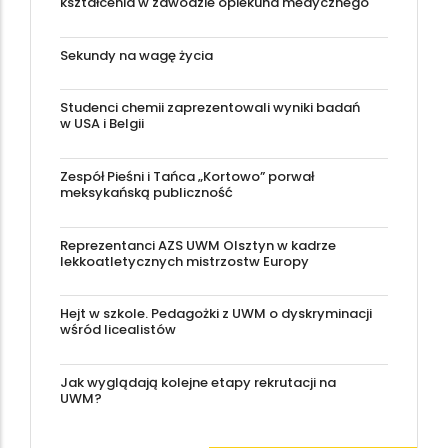
kształcenia w zawodzie opiekuna medycznego
Sekundy na wagę życia
Studenci chemii zaprezentowali wyniki badań
w USA i Belgii
Zespół Pieśni i Tańca „Kortowo” porwał
meksykańską publiczność
Reprezentanci AZS UWM Olsztyn w kadrze
lekkoatletycznych mistrzostw Europy
Hejt w szkole. Pedagożki z UWM o dyskryminacji
wśród licealistów
Jak wyglądają kolejne etapy rekrutacji na
UWM?