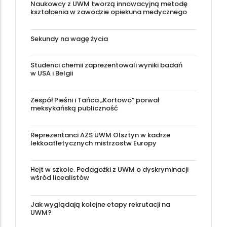
Naukowcy z UWM tworzą innowacyjną metodę
kształcenia w zawodzie opiekuna medycznego
Sekundy na wagę życia
Studenci chemii zaprezentowali wyniki badań
w USA i Belgii
Zespół Pieśni i Tańca „Kortowo” porwał
meksykańską publiczność
Reprezentanci AZS UWM Olsztyn w kadrze
lekkoatletycznych mistrzostw Europy
Hejt w szkole. Pedagożki z UWM o dyskryminacji
wśród licealistów
Jak wyglądają kolejne etapy rekrutacji na
UWM?