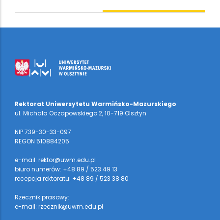
Rektorat Uniwersytetu Warmińsko-Mazurskiego
ul. Michała Oczapowskiego 2, 10-719 Olsztyn
NIP 739-30-33-097
REGON 510884205
e-mail: rektor@uwm.edu.pl
biuro numerów: +48 89 / 523 49 13
recepcja rektoratu: +48 89 / 523 38 80
Rzecznik prasowy:
e-mail: rzecznik@uwm.edu.pl