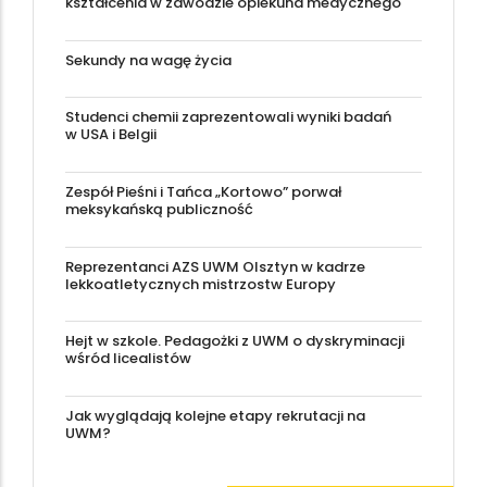
kształcenia w zawodzie opiekuna medycznego
Sekundy na wagę życia
Studenci chemii zaprezentowali wyniki badań
w USA i Belgii
Zespół Pieśni i Tańca „Kortowo” porwał
meksykańską publiczność
Reprezentanci AZS UWM Olsztyn w kadrze
lekkoatletycznych mistrzostw Europy
Hejt w szkole. Pedagożki z UWM o dyskryminacji
wśród licealistów
Jak wyglądają kolejne etapy rekrutacji na
UWM?