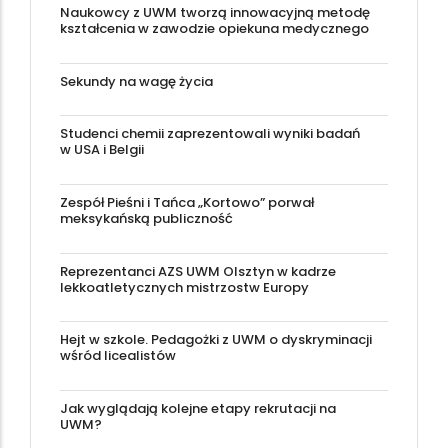
Naukowcy z UWM tworzą innowacyjną metodę
kształcenia w zawodzie opiekuna medycznego
Sekundy na wagę życia
Studenci chemii zaprezentowali wyniki badań
w USA i Belgii
Zespół Pieśni i Tańca „Kortowo” porwał
meksykańską publiczność
Reprezentanci AZS UWM Olsztyn w kadrze
lekkoatletycznych mistrzostw Europy
Hejt w szkole. Pedagożki z UWM o dyskryminacji
wśród licealistów
Jak wyglądają kolejne etapy rekrutacji na
UWM?