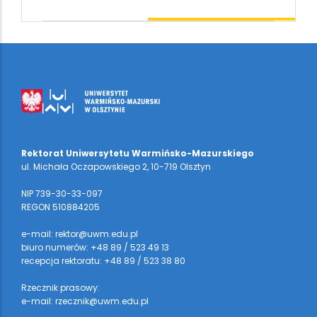
Rektorat Uniwersytetu Warmińsko-Mazurskiego
ul. Michała Oczapowskiego 2, 10-719 Olsztyn
NIP 739-30-33-097
REGON 510884205
e-mail: rektor@uwm.edu.pl
biuro numerów: +48 89 / 523 49 13
recepcja rektoratu: +48 89 / 523 38 80
Rzecznik prasowy:
e-mail: rzecznik@uwm.edu.pl