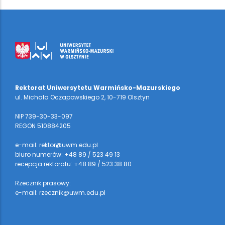
Rektorat Uniwersytetu Warmińsko-Mazurskiego
ul. Michała Oczapowskiego 2, 10-719 Olsztyn
NIP 739-30-33-097
REGON 510884205
e-mail: rektor@uwm.edu.pl
biuro numerów: +48 89 / 523 49 13
recepcja rektoratu: +48 89 / 523 38 80
Rzecznik prasowy:
e-mail: rzecznik@uwm.edu.pl