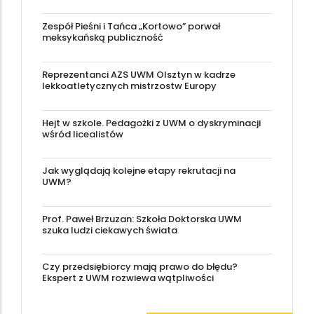
Zespół Pieśni i Tańca „Kortowo” porwał
meksykańską publiczność
Reprezentanci AZS UWM Olsztyn w kadrze
lekkoatletycznych mistrzostw Europy
Hejt w szkole. Pedagożki z UWM o dyskryminacji
wśród licealistów
Jak wyglądają kolejne etapy rekrutacji na
UWM?
Prof. Paweł Brzuzan: Szkoła Doktorska UWM
szuka ludzi ciekawych świata
Czy przedsiębiorcy mają prawo do błędu?
Ekspert z UWM rozwiewa wątpliwości