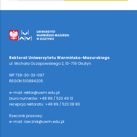
Rektorat Uniwersytetu Warmińsko-Mazurskiego
ul. Michała Oczapowskiego 2, 10-719 Olsztyn
NIP 739-30-33-097
REGON 510884205
e-mail: rektor@uwm.edu.pl
biuro numerów: +48 89 / 523 49 13
recepcja rektoratu: +48 89 / 523 38 80
Rzecznik prasowy:
e-mail: rzecznik@uwm.edu.pl