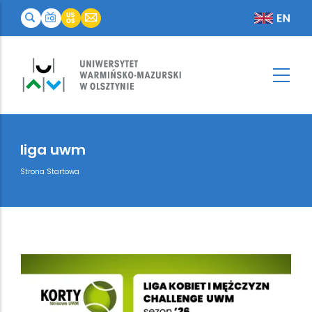
liga uwm
Breadcrumb
Strona Startowa