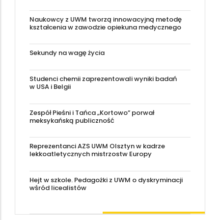
Naukowcy z UWM tworzą innowacyjną metodę
kształcenia w zawodzie opiekuna medycznego
Sekundy na wagę życia
Studenci chemii zaprezentowali wyniki badań
w USA i Belgii
Zespół Pieśni i Tańca „Kortowo” porwał
meksykańską publiczność
Reprezentanci AZS UWM Olsztyn w kadrze
lekkoatletycznych mistrzostw Europy
Hejt w szkole. Pedagożki z UWM o dyskryminacji
wśród licealistów