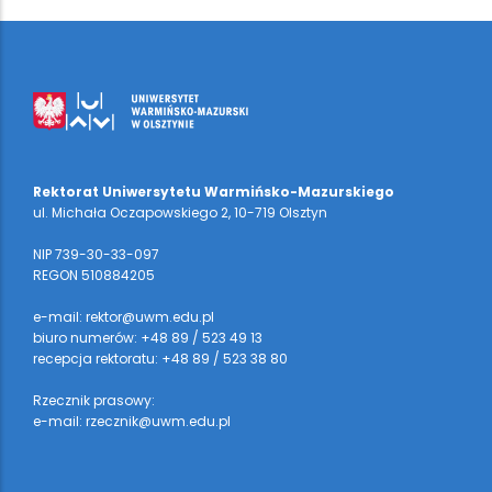
Rektorat Uniwersytetu Warmińsko-Mazurskiego
ul. Michała Oczapowskiego 2, 10-719 Olsztyn
NIP 739-30-33-097
REGON 510884205
e-mail: rektor@uwm.edu.pl
biuro numerów: +48 89 / 523 49 13
recepcja rektoratu: +48 89 / 523 38 80
Rzecznik prasowy:
e-mail: rzecznik@uwm.edu.pl