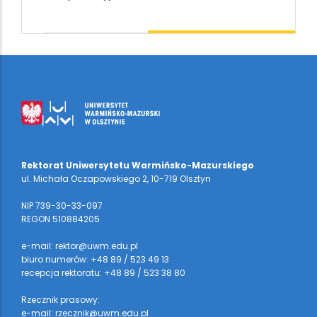
Rektorat Uniwersytetu Warmińsko-Mazurskiego
ul. Michała Oczapowskiego 2, 10-719 Olsztyn
NIP 739-30-33-097
REGON 510884205
e-mail: rektor@uwm.edu.pl
biuro numerów: +48 89 / 523 49 13
recepcja rektoratu: +48 89 / 523 38 80
Rzecznik prasowy:
e-mail: rzecznik@uwm.edu.pl